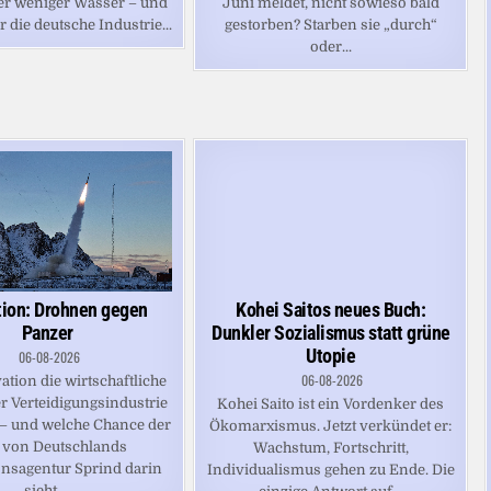
er weniger Wasser – und
Juni meldet, nicht sowieso bald
r die deutsche Industrie...
gestorben? Starben sie „durch“
oder...
tion: Drohnen gegen
Kohei Saitos neues Buch:
Panzer
Dunkler Sozialismus statt grüne
Utopie
06-08-2026
06-08-2026
tion die wirtschaftliche
r Verteidigungsindustrie
Kohei Saito ist ein Vordenker des
 – und welche Chance der
Ökomarxismus. Jetzt verkündet er:
 von Deutschlands
Wachstum, Fortschritt,
nsagentur Sprind darin
Individualismus gehen zu Ende. Die
sieht....