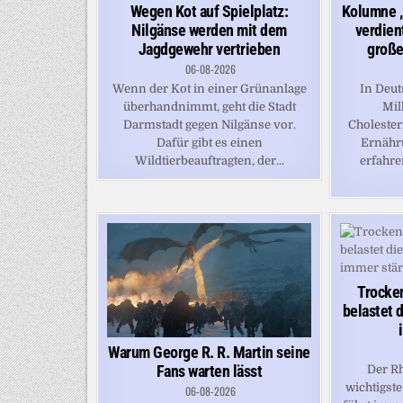
Wegen Kot auf Spielplatz:
Kolumne „
Nilgänse werden mit dem
verdien
Jagdgewehr vertrieben
große
06-08-2026
Wenn der Kot in einer Grünanlage
In Deu
überhandnimmt, geht die Stadt
Mil
Darmstadt gegen Nilgänse vor.
Cholester
Dafür gibt es einen
Ernähru
Wildtierbeauftragten, der...
erfahre
Trocken
belastet 
Warum George R. R. Martin seine
Fans warten lässt
Der Rh
wichtigst
06-08-2026