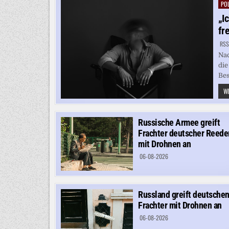
POL
Pos
in
„I
fr
RSS
Nac
die
Bes
WE
Russische Armee greift
Frachter deutscher Reede
mit Drohnen an
06-08-2026
Russland greift deutsche
Frachter mit Drohnen an
06-08-2026