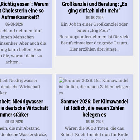
Großkanzlei und Beratung: „Es
Richtig essen“: Warum
ging einfach nicht mehr“
t Cholesterin eine so
 Aufmerksamkeit?
06-08-2026
06-08-2026
Ein Job in einer Großkanzlei oder
einem „Big Four“-
tschland nehmen fünf
Beratungsunternehmen ist für viele
lionen Menschen
Berufseinsteiger der große Traum.
insenker. Aber auch die
Hier erzählen drei junge...
ng kann helfen. Hier
n Sie, worauf dabei zu
achten...
heit: Niedrigwasser
Sommer 2026: Der Klimawandel
die deutsche Wirtschaft
ist tödlich, die neuen Zahlen
immer stärker
belegen es
06-08-2026
06-08-2026
ein, die mit Abstand
Wären die 9600 Toten, die das
e deutsche Wasserstraße,
Robert-Koch-Institut nun für Ende