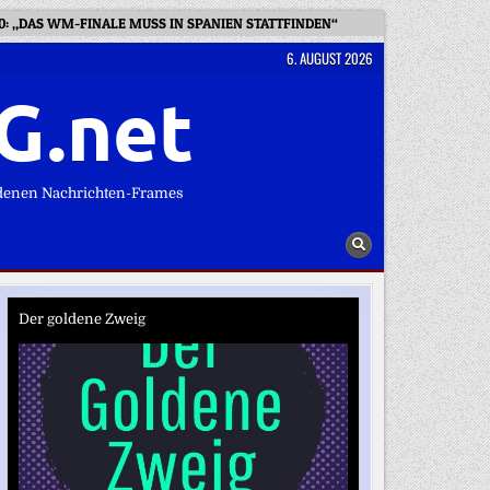
: „DAS WM-FINALE MUSS IN SPANIEN STATTFINDEN“
WEGEN KOT AU
6. AUGUST 2026
G.net
denen Nachrichten-Frames
Der goldene Zweig