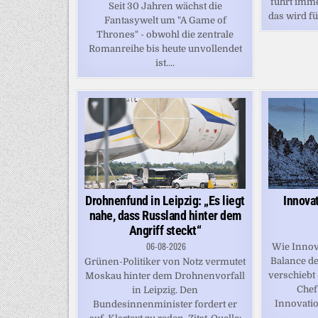
führt imm
Seit 30 Jahren wächst die
das wird fü
Fantasywelt um "A Game of
Thrones" - obwohl die zentrale
Romanreihe bis heute unvollendet
ist....
Drohnenfund in Leipzig: „Es liegt
Innova
nahe, dass Russland hinter dem
Angriff steckt“
06-08-2026
Wie Innova
Balance de
Grünen-Politiker von Notz vermutet
verschiebt
Moskau hinter dem Drohnenvorfall
Chef
in Leipzig. Den
Innovatio
Bundesinnenminister fordert er