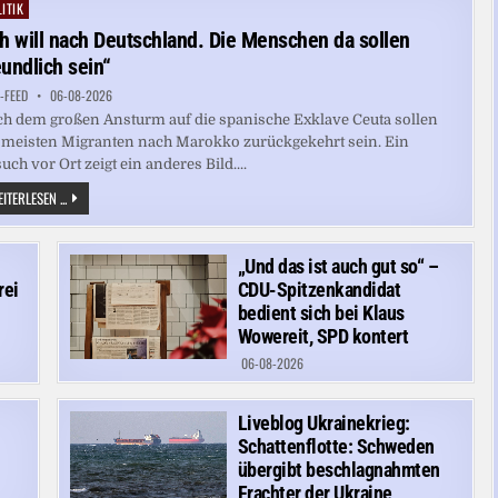
SEINE
ITIK
ted
FANS
WARTEN
ch will nach Deutschland. Die Menschen da sollen
LÄSST
eundlich sein“
-FEED
06-08-2026
h dem großen Ansturm auf die spanische Exklave Ceuta sollen
 meisten Migranten nach Marokko zurückgekehrt sein. Ein
uch vor Ort zeigt ein anderes Bild....
„ICH
ITERLESEN ...
WILL
NACH
DEUTSCHLAND.
DIE
„Und das ist auch gut so“ –
MENSCHEN
DA
rei
CDU-Spitzenkandidat
SOLLEN
FREUNDLICH
bedient sich bei Klaus
SEIN“
Wowereit, SPD kontert
06-08-2026
n
Liveblog Ukrainekrieg:
Schattenflotte: Schweden
übergibt beschlagnahmten
Frachter der Ukraine