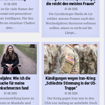
die reicht den meisten Frauen“
07-08-2026
07-08-2026
ist für viele Nutzer der
ontakt mit generativer
Die Gynäkologin Sheila de Liz
er Intelligenz. Für den
erklärt, warum Frauen nach den
cht ein einzelner Chatbot
Wechseljahren Hormone nehmen
aber...
sollten, wieso es nicht auf die
Länge,...
ljahre: Wie ich die
Kündigungen wegen Iran-Krieg:
sache für meine
„Schlechte Stimmung in der US-
nkschmerzen fand
Truppe“
07-08-2026
07-08-2026
onumstellung kann zu
Der Krieg gegen Iran war in den
zen in Muskeln und
USA von Anfang an unbeliebt. Doch