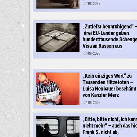
07-08-2026
„Zutiefst beunruhigend“ 
drei EU-Länder geben
hunderttausende Scheng
Visa an Russen aus
07-08-2026
„Kein einziges Wort“ zu
Tausenden Hitzetoten –
Luisa Neubauer beschämt
von Kanzler Merz
07-08-2026
„Bitte, bitte nicht, ich kan
nicht mehr“ – auch das hie
Frank S. nicht ab,