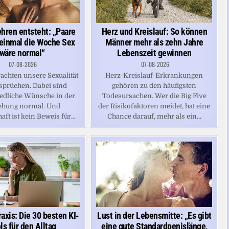
hren entsteht: „Paare
Herz und Kreislauf: So können
einmal die Woche Sex
Männer mehr als zehn Jahre
wäre normal“
Lebenszeit gewinnen
07-08-2026
07-08-2026
achten unsere Sexualität
Herz-Kreislauf-Erkrankungen
sprüchen. Dabei sind
gehören zu den häufigsten
edliche Wünsche in der
Todesursachen. Wer die Big Five
ehung normal. Und
der Risikofaktoren meidet, hat eine
ft ist kein Beweis für...
Chance darauf, mehr als ein...
axis: Die 30 besten KI-
Lust in der Lebensmitte: „Es gibt
ls für den Alltag
eine gute Standardpenislänge,