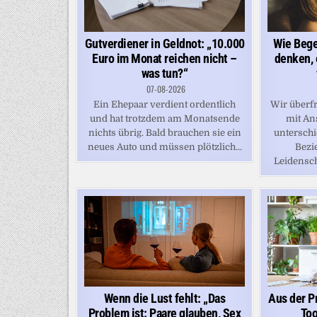
Gutverdiener in Geldnot: „10.000
Wie Bege
Euro im Monat reichen nicht –
denken, 
was tun?“
07-08-2026
Ein Ehepaar verdient ordentlich
Wir überfr
und hat trotzdem am Monatsende
mit An
nichts übrig. Bald brauchen sie ein
unterschi
neues Auto und müssen plötzlich...
Bezi
Leidenscha
Wenn die Lust fehlt: „Das
Aus der Pr
Problem ist: Paare glauben, Sex
Too