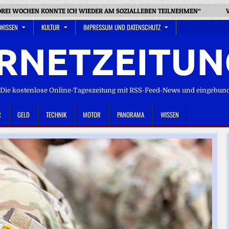
 DREI WOCHEN KONNTE ICH WIEDER AM SOZIALLEBEN TEILNEHMEN“
 WISSEN
KULTUR
IMPRESSUM UND DATENSCHUTZ
RNETZEITUN
ie kostenlose Online-Tageszeitung mit RSS-Feed-News und eingebun
R
GELD
TECHNIK
MOTOR
PANORAMA
WISSEN