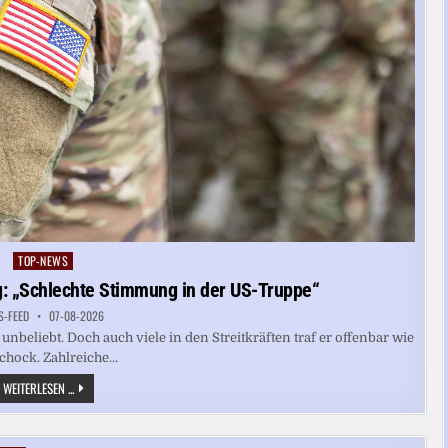
TOP-NEWS
Posted
in
: „Schlechte Stimmung in der US-Truppe“
S-FEED
07-08-2026
beliebt. Doch auch viele in den Streitkräften traf er offenbar wie
chock. Zahlreiche...
KÜNDIGUNGEN
WEITERLESEN ...
WEGEN
IRAN-
KRIEG:
„SCHLECHTE