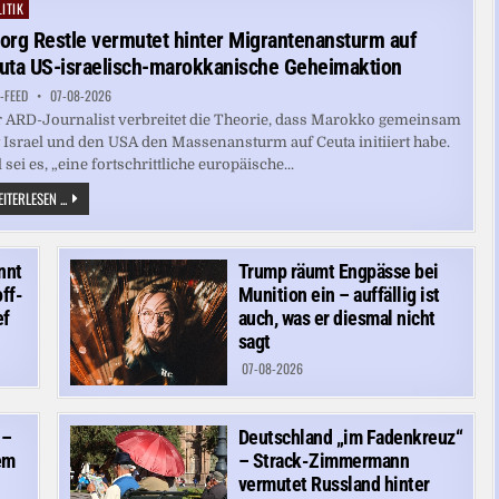
STIMMUNG
ITIK
ted
IN
DER
org Restle vermutet hinter Migrantenansturm auf
US-
TRUPPE“
uta US-israelisch-marokkanische Geheimaktion
-FEED
07-08-2026
 ARD-Journalist verbreitet die Theorie, dass Marokko gemeinsam
 Israel und den USA den Massenansturm auf Ceuta initiiert habe.
l sei es, „eine fortschrittliche europäische...
GEORG
ITERLESEN ...
RESTLE
VERMUTET
HINTER
MIGRANTENANSTURM
AUF
nnt
Trump räumt Engpässe bei
CEUTA
ff-
Munition ein – auffällig ist
US-
ISRAELISCH-
ef
auch, was er diesmal nicht
MAROKKANISCHE
sagt
GEHEIMAKTION
07-08-2026
 –
Deutschland „im Fadenkreuz“
em
– Strack-Zimmermann
vermutet Russland hinter