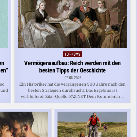
TOP-NEWS
Posted
in
en
Vermögensaufbau: Reich werden mit den
men“
besten Tipps der Geschichte
07-08-2026
 so
Ein Historiker hat die vergangenen 300 Jahre nach den
 und
besten Strategien durchsucht. Das Ergebnis ist
verblüffend. Zitat-Quelle: FAZ.NET Dein Kommentar:...