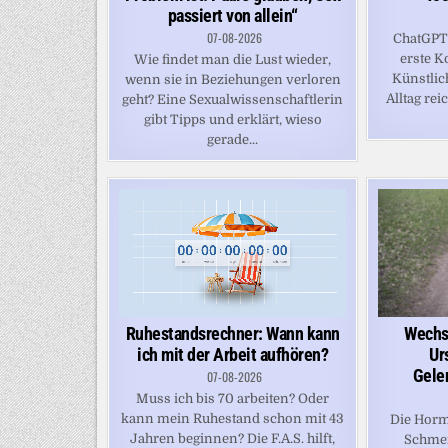
passiert von allein“
07-08-2026
ChatGPT 
erste K
Wie findet man die Lust wieder,
Künstlich
wenn sie in Beziehungen verloren
Alltag rei
geht? Eine Sexualwissenschaftlerin
gibt Tipps und erklärt, wieso
gerade...
Ruhestandsrechner: Wann kann
Wechse
ich mit der Arbeit aufhören?
Ur
Gele
07-08-2026
Muss ich bis 70 arbeiten? Oder
kann mein Ruhestand schon mit 43
Die Horm
Jahren beginnen? Die F.A.S. hilft,
Schmer