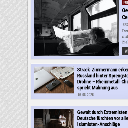
POL
Pos
in
Ge
Ce
RSS
Der
mit
Zie
WE
Strack-Zimmermann erke
Russland hinter Sprengsto
Drohne – Rheinmetall-Ch
spricht Mahnung aus
07-08-2026
Gewalt durch Extremisten
Deutsche fürchten vor all
Islamisten-Anschläge