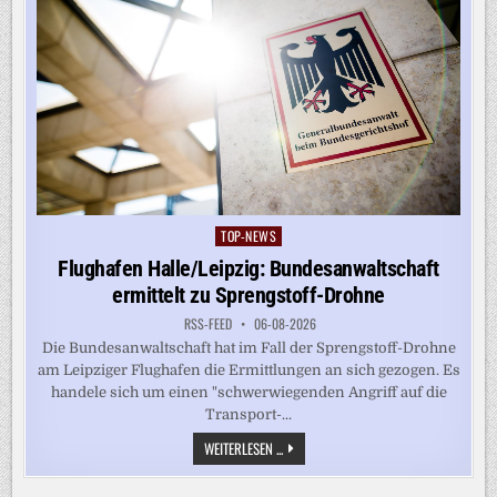
TOP-NEWS
Posted
in
Flughafen Halle/Leipzig: Bundesanwaltschaft
ermittelt zu Sprengstoff-Drohne
RSS-FEED
06-08-2026
Die Bundesanwaltschaft hat im Fall der Sprengstoff-Drohne
am Leipziger Flughafen die Ermittlungen an sich gezogen. Es
handele sich um einen "schwerwiegenden Angriff auf die
Transport-...
FLUGHAFEN
WEITERLESEN ...
HALLE/LEIPZIG:
BUNDESANWALTSCHAFT
ERMITTELT