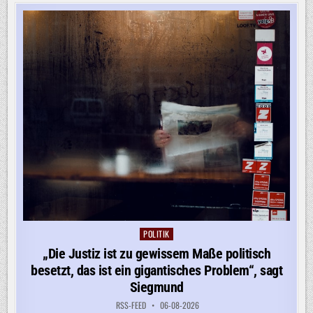
ZU
SPRENGSTOFF-
DROHNE
POLITIK
Posted
in
„Die Justiz ist zu gewissem Maße politisch
besetzt, das ist ein gigantisches Problem“, sagt
Siegmund
RSS-FEED
06-08-2026