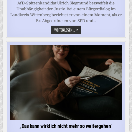
AfD-Spitzenkandidat Ulrich Siegmund bezweifelt die
Unabhängigkeit der Justiz. Bei einem Bürgerdialog im
Landkreis Wittenberg berichtet er von einem Moment, als er
Ex-Abgeordneten von SPD und...
„DIE
WEITERLESEN ...
JUSTIZ
IST
ZU
GEWISSEM
MASSE P
OLITISCH B
ESETZT, D
AS I
ST E
IN G
IGANTISCHES P
ROBLEM“, S
AGT S
IEGMUND
„Das kann wirklich nicht mehr so weitergehen“