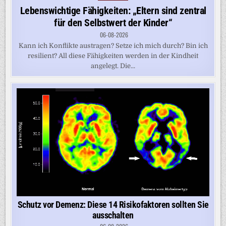
in
Lebenswichtige Fähigkeiten: „Eltern sind zentral
für den Selbstwert der Kinder“
06-08-2026
Kann ich Konflikte austragen? Setze ich mich durch? Bin ich
resilient? All diese Fähigkeiten werden in der Kindheit
angelegt. Die...
Schutz vor Demenz: Diese 14 Risikofaktoren sollten Sie
ausschalten