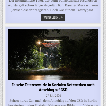
Der mutmaßliche Täter, der beim Polizeieinsatz erschossen
wurde, galt schon lange als gefährlich. Kanzler Merz will nun
„entschlossen“ reagieren. Doch was für ein Tätertyp ist…
ANSCHLAG
WEITERLESEN ...
IN
BERLIN:
WIESO
ABDUL
B.
NOCH
AUF
FREIEM
FUSS S
EIN D
URFTE
Falsche Tätervorwürfe in Sozialen Netzwerken nach
Anschlag auf CSD
27. JULI 2026
Schon kurze Zeit nach dem Anschlag auf den CSD in Berlin
kursierten in den Sozialen Netzwerken Bilder und Videos zu