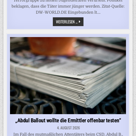
Terrorgruppe zu hohen Jugendstrafen verurteilt. Politiker
beklagen, dass die Täter immer jünger werden. Zitat-Quelle:
DW-WORLD.DE Eingebunden lt….
HAFTSTRAFEN
WEITERLESEN ...
GEGEN
TERRORGRUPPE
„LETZTE
VERTEIDIGUNGSWELLE“
„Abdul Ballout wollte die Ermittler offenbar testen“
4. AUGUST 2026
Im Fall des mutmaßlichen Attentäters beim CSD, Abdul B.,