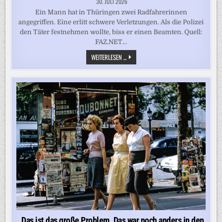
30. JULI 2026
Ein Mann hat in Thüringen zwei Radfahrerinnen
angegriffen. Eine erlitt schwere Verletzungen. Als die Polizei
den Täter festnehmen wollte, biss er einen Beamten. Quell:
FAZ.NET…
WOMÖGLICH
WEITERLESEN ...
BLEIBENDE
SCHÄDEN:
42-
JÄHRIGER
ATTACKIERT
RADFAHRERINNEN
„Das ist das große Problem. Das war noch anders in den