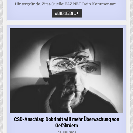
Hintergründe. Zitat-Quelle: FAZ.NET Dein Kommentar:…
NACH
WEITERLESEN ...
DEM
CSD-
ANSCHLAG:
WARUM
WAR
ABDUL
BALLOUT
NOCH
AUF
FREIEM
FUSS?
CSD-Anschlag: Dobrindt will mehr Überwachung von
Gefährdern
27. JULI 2026