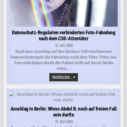
Datenschutz-Regularien verhinderten Foto-Fahndung
nach dem CSD-Attentäter
27. JULI 2026
Nach dem Anschlag auf den Berliner CSD erschwerten
Datenschutzregeln die Fahndung nach dem Täter. Fotos des
Tatverdächtigen durfte die Polizei nicht auf Social Media
teilen….
DATENSCHUTZ-
WEITERLESEN ...
REGULARIEN
VERHINDERTEN
FOTO-
FAHNDUNG
NACH
DEM
CSD-
ATTENTÄTER
Anschlag in Berlin: Wieso Abdul B. noch auf freiem Fuß
sein durfte
27. JULI 2026