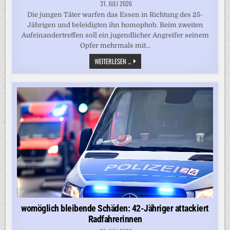
31. JULI 2026
Die jungen Täter warfen das Essen in Richtung des 25-
Jährigen und beleidigten ihn homophob. Beim zweiten
Aufeinandertreffen soll ein jugendlicher Angreifer seinem
Opfer mehrmals mit…
MANN
WEITERLESEN ...
VERTEILT
ESSEN
AN
BEDÜRFTIGE
–
UND
WIRD
OPFER
VON
QUEERFEINDLICHEM
ANGRIFF
womöglich bleibende Schäden: 42-Jähriger attackiert
Radfahrerinnen