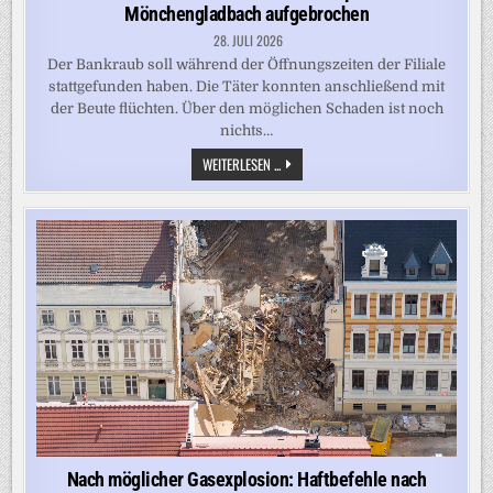
Mönchengladbach aufgebrochen
28. JULI 2026
Der Bankraub soll während der Öffnungszeiten der Filiale
stattgefunden haben. Die Täter konnten anschließend mit
der Beute flüchten. Über den möglichen Schaden ist noch
nichts…
BANKRAUB:
WEITERLESEN ...
RUND
30
SCHLIESSFÄCHER I
N S
PARKASSE I
N M
ÖNCHENGLADBACH A
UFGEBROCHEN
Nach möglicher Gasexplosion: Haftbefehle nach