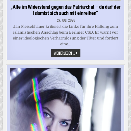
„Alle im Widerstand gegen das Patriarchat – da darf der
Islamist sich auch mit einreihen“
27. JULI 2026
Jan Fleischhauer kritisiert die Linke für ihre Haltung zum
islamistischen Anschlag beim Berliner CSD. Er warnt vor
einer ideologischen Verharmlosung der Täter und fordert
eine…
„ALLE
WEITERLESEN ...
IM
WIDERSTAND
GEGEN
DAS
PATRIARCHAT
–
DA
DARF
DER
ISLAMIST
SICH
AUCH
MIT
EINREIHEN“