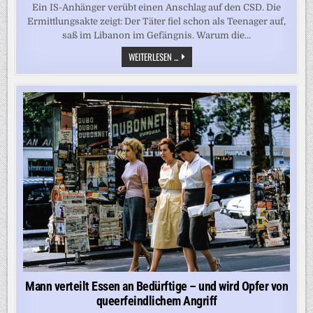
Ein IS-Anhänger verübt einen Anschlag auf den CSD. Die
Ermittlungsakte zeigt: Der Täter fiel schon als Teenager auf,
saß im Libanon im Gefängnis. Warum die…
DIE
WEITERLESEN ...
AKTE
ABDUL
BALLOUT
UND
DIE
BLINDEN
FLECKEN
DER
DEUTSCHEN
TERRORABWEHR
Mann verteilt Essen an Bedürftige – und wird Opfer von
queerfeindlichem Angriff