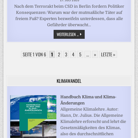
Nach dem Terrorakt beim CSD in Berlin fordern Politiker
Konsequenzen: Warum war der mutmaßliche Täter auf
freiem Fuß? Experten bezweifeln unterdessen, dass alle
Gefährder überwacht…
CSD-
WEITERLESEN ...
ANSCHLAG:
DOBRINDT
WILL
MEHR
SEITE 1 VON 6
1
2
3
4
ÜBERWACHUNG
5
...
»
LETZTE »
VON
GEFÄHRDERN
KLIMAWANDEL
Handbuch Klima und Klima-
Änderungen
Allgemeine Klimalehre. Autor:
Hann, Dr. Julius. Die Allgemeine
Klimalehre erforscht und lehrt die
Gesetzmäßigkeiten des Klimas,
also des durchschnittlichen