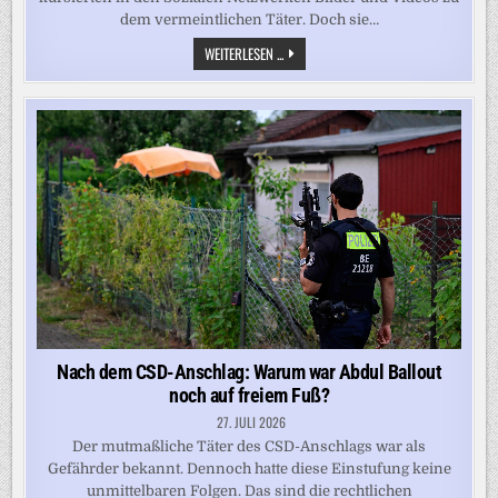
dem vermeintlichen Täter. Doch sie…
FALSCHE
WEITERLESEN ...
TÄTERVORWÜRFE
IN
SOZIALEN
NETZWERKEN
NACH
ANSCHLAG
AUF
CSD
Nach dem CSD-Anschlag: Warum war Abdul Ballout
noch auf freiem Fuß?
27. JULI 2026
Der mutmaßliche Täter des CSD-Anschlags war als
Gefährder bekannt. Dennoch hatte diese Einstufung keine
unmittelbaren Folgen. Das sind die rechtlichen