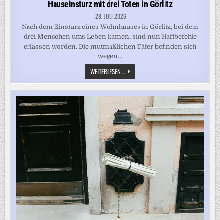
Hauseinsturz mit drei Toten in Görlitz
28. JULI 2026
Nach dem Einsturz eines Wohnhauses in Görlitz, bei dem
drei Menschen ums Leben kamen, sind nun Haftbefehle
erlassen worden. Die mutmaßlichen Täter befinden sich
wegen…
NACH
WEITERLESEN ...
MÖGLICHER
GASEXPLOSION:
HAFTBEFEHLE
NACH
HAUSEINSTURZ
MIT
DREI
TOTEN
IN
GÖRLITZ