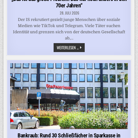
70er Jahren“
28. JULI 2026
Der IS rekrutiert gezielt junge Menschen über soziale
Medien wie TikTok und Telegram. Viele Täter suchen
Identität und grenzen sich von der deutschen Gesellschaft
ab,…
„DAS
WEITERLESEN ...
IST
DAS
GROSSE P
ROBLEM. D
AS W
AR N
OCH A
NDERS I
N D
EN 7
0ER J
AHREN“
Bankraub: Rund 30 Schließfächer in Sparkasse in