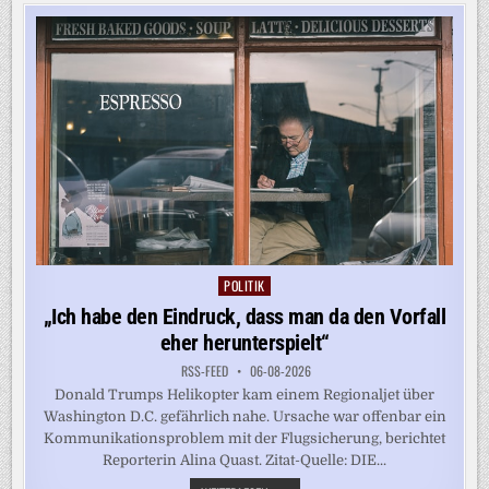
ZU
SPRENGSTOFF-
DROHNE
POLITIK
Posted
in
„Ich habe den Eindruck, dass man da den Vorfall
eher herunterspielt“
RSS-FEED
06-08-2026
Donald Trumps Helikopter kam einem Regionaljet über
Washington D.C. gefährlich nahe. Ursache war offenbar ein
Kommunikationsproblem mit der Flugsicherung, berichtet
Reporterin Alina Quast. Zitat-Quelle: DIE...