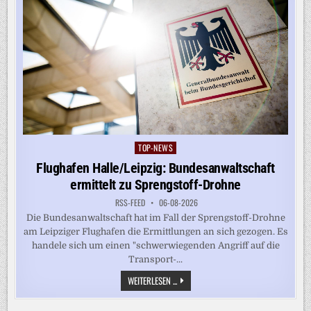
TOP-NEWS
Posted
in
Flughafen Halle/Leipzig: Bundesanwaltschaft
ermittelt zu Sprengstoff-Drohne
RSS-FEED
06-08-2026
Die Bundesanwaltschaft hat im Fall der Sprengstoff-Drohne
am Leipziger Flughafen die Ermittlungen an sich gezogen. Es
handele sich um einen "schwerwiegenden Angriff auf die
Transport-...
FLUGHAFEN
WEITERLESEN ...
HALLE/LEIPZIG:
BUNDESANWALTSCHAFT
ERMITTELT