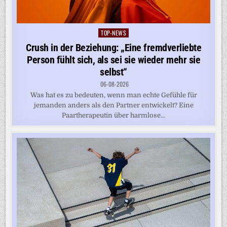
TOP-NEWS
Posted
in
Crush in der Beziehung: „Eine fremdverliebte
Person fühlt sich, als sei sie wieder mehr sie
selbst“
06-08-2026
Was hat es zu bedeuten, wenn man echte Gefühle für
jemanden anders als den Partner entwickelt? Eine
Paartherapeutin über harmlose...