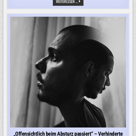
„ICH
WEITERLESEN ...
HABE
DEN
EINDRUCK,
DASS
MAN
DA
DEN
VORFALL
EHER
HERUNTERSPIELT“
„Offensichtlich beim Absturz passiert“ – Verhinderte