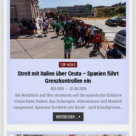
TOP-NEWS
Posted
in
Streit mit Italien über Ceuta – Spanien führt
Grenzkontrollen ein
RSS-FEED
07-08-2026
Als Reaktion auf den Ansturm auf die spanische Exklave
Ceuta hatte Italien das Schengen-Abkommen mit Madrid
ausgesetzt. Spanien forderte ein Ende - und kündigt nun...
STREIT
WEITERLESEN ...
MIT
ITALIEN
ÜBER
CEUTA
–