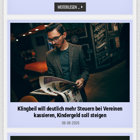
ANSAGE
WEITERLESEN ...
AN
LANDESPARTEI
–
CDU-
SPITZE
DULDET
KEINE
KOALITION
MIT
AFD
IN
SACHSEN-
ANHALT
Klingbeil will deutlich mehr Steuern bei Vereinen
kassieren, Kindergeld soll steigen
08-08-2026