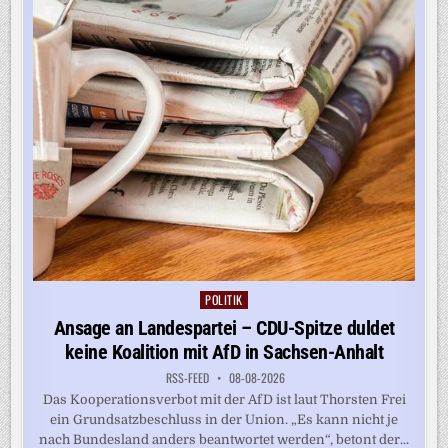
SPANIEN
FÜHRT
GRENZKONTROLLEN
EIN
POLITIK
Posted
in
Ansage an Landespartei – CDU-Spitze duldet
keine Koalition mit AfD in Sachsen-Anhalt
RSS-FEED
08-08-2026
Das Kooperationsverbot mit der AfD ist laut Thorsten Frei
ein Grundsatzbeschluss in der Union. „Es kann nicht je
nach Bundesland anders beantwortet werden“, betont der...