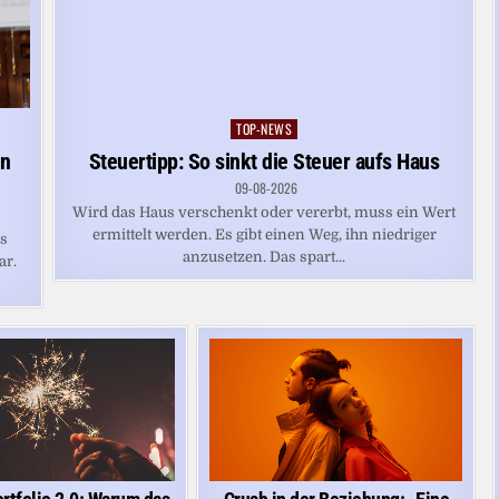
TOP-NEWS
Posted
in
en
Steuertipp: So sinkt die Steuer aufs Haus
09-08-2026
Wird das Haus verschenkt oder vererbt, muss ein Wert
ermittelt werden. Es gibt einen Weg, ihn niedriger
es
anzusetzen. Das spart...
ar.