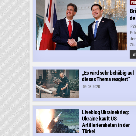
POL
Pos
in
Br
de
RSS
Edw
der
Zit
WE
„Es wird sehr behäbig auf
dieses Thema reagiert“
09-08-2026
Liveblog Ukrainekrieg:
Ukraine kauft US-
Artillerieraketen in der
Türkei