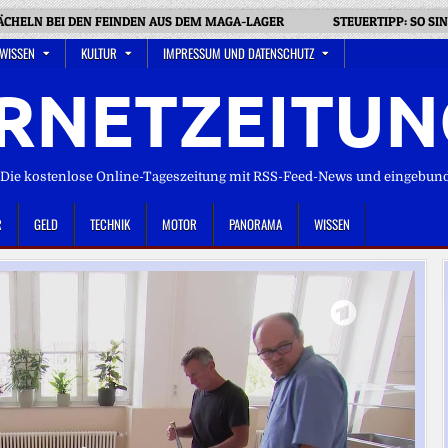
ÄCHELN BEI DEN FEINDEN AUS DEM MAGA-LAGER
STEUERTIPP: SO SI
 WISSEN
KULTUR
IMPRESSUM UND DATENSCHUTZ
RNETZEITUN
ie kostenlose Online-Tageszeitung mit RSS-Feed-News und eingebun
R
GELD
TECHNIK
MOTOR
PANORAMA
WISSEN