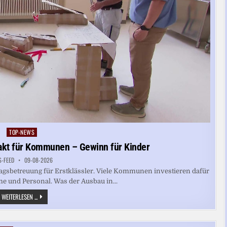
TOP-NEWS
Posted
in
akt für Kommunen – Gewinn für Kinder
S-FEED
09-08-2026
ztagsbetreuung für Erstklässler. Viele Kommunen investieren dafür
e und Personal. Was der Ausbau in...
GANZTAGSBETREUUUNG:
WEITERLESEN ...
KRAFTAKT
FÜR
KOMMUNEN
–