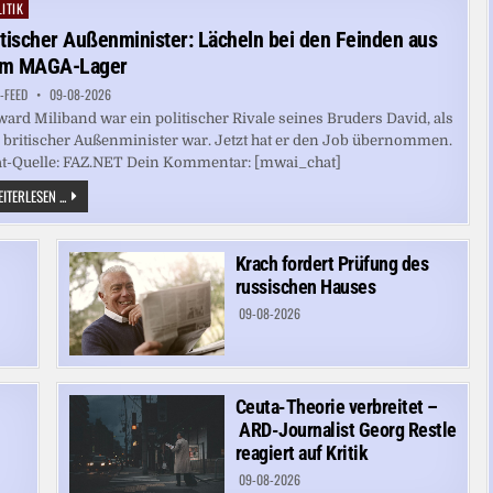
GEWINN
ITIK
ted
FÜR
KINDER
itischer Außenminister: Lächeln bei den Feinden aus
m MAGA-Lager
-FEED
09-08-2026
ard Miliband war ein politischer Rivale seines Bruders David, als
 britischer Außenminister war. Jetzt hat er den Job übernommen.
at-Quelle: FAZ.NET Dein Kommentar: [mwai_chat]
BRITISCHER
ITERLESEN ...
AUSSENMINISTER: L
ÄCHELN B
EI D
EN F
Krach fordert Prüfung des
EINDEN A
US D
russischen Hauses
EM M
AGA-L
09-08-2026
AGER
Ceuta-Theorie verbreitet –
ARD-Journalist Georg Restle
reagiert auf Kritik
09-08-2026