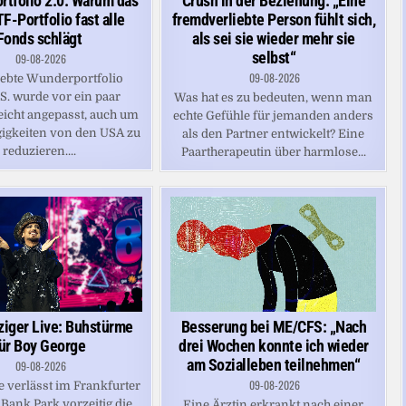
tfolio 2.0: Warum das
Crush in der Beziehung: „Eine
F-Portfolio fast alle
fremdverliebte Person fühlt sich,
Fonds schlägt
als sei sie wieder mehr sie
selbst“
09-08-2026
09-08-2026
iebte Wunderportfolio
.S. wurde vor ein paar
Was hat es zu bedeuten, wenn man
icht angepasst, auch um
echte Gefühle für jemanden anders
igkeiten von den USA zu
als den Partner entwickelt? Eine
reduzieren....
Paartherapeutin über harmlose...
ziger Live: Buhstürme
Besserung bei ME/CFS: „Nach
ür Boy George
drei Wochen konnte ich wieder
am Sozialleben teilnehmen“
09-08-2026
09-08-2026
 verlässt im Frankfurter
Bank Park vorzeitig die
Eine Ärztin erkrankt nach einer