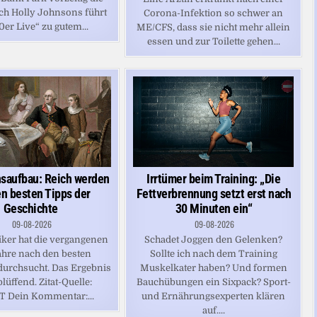
ch Holly Johnsons führt
Corona-Infektion so schwer an
0er Live“ zu gutem...
ME/CFS, dass sie nicht mehr allein
essen und zur Toilette gehen...
saufbau: Reich werden
Irrtümer beim Training: „Die
en besten Tipps der
Fettverbrennung setzt erst nach
Geschichte
30 Minuten ein“
09-08-2026
09-08-2026
iker hat die vergangenen
Schadet Joggen den Gelenken?
hre nach den besten
Sollte ich nach dem Training
 durchsucht. Das Ergebnis
Muskelkater haben? Und formen
blüffend. Zitat-Quelle:
Bauchübungen ein Sixpack? Sport-
T Dein Kommentar:...
und Ernährungsexperten klären
auf....