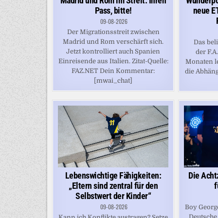
Wunderpor
Madrid und Rom im Streit: Ihren
neue ET
Pass, bitte!
09-08-2026
Der Migrationsstreit zwischen
Madrid und Rom verschärft sich.
Das bel
Jetzt kontrolliert auch Spanien
der F.A
Einreisende aus Italien. Zitat-Quelle:
Monaten le
FAZ.NET Dein Kommentar:
die Abhäng
[mwai_chat]
Die Acht
Lebenswichtige Fähigkeiten:
f
„Eltern sind zentral für den
Selbstwert der Kinder“
09-08-2026
Boy George
Deutsche 
Kann ich Konflikte austragen? Setze