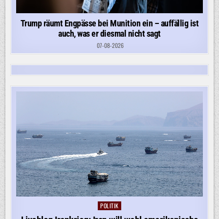
Trump räumt Engpässe bei Munition ein – auffällig ist
auch, was er diesmal nicht sagt
07-08-2026
POLITIK
Posted
in