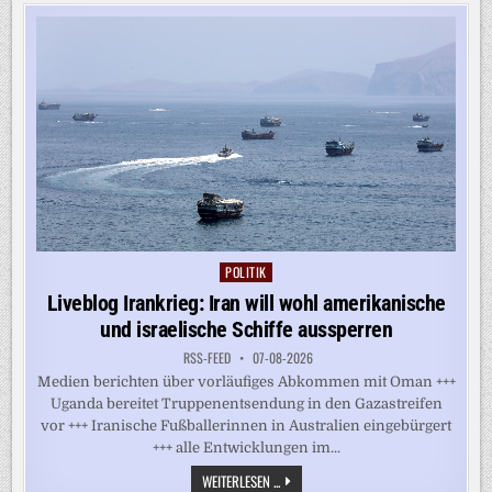
REGIERUNG
ZAHLT
RWE
1,2
MILLIARDEN
DOLLAR
POLITIK
Posted
in
Liveblog Irankrieg: Iran will wohl amerikanische
und israelische Schiffe aussperren
RSS-FEED
07-08-2026
Medien berichten über vorläufiges Abkommen mit Oman +++
Uganda bereitet Truppenentsendung in den Gazastreifen
vor +++ Iranische Fußballerinnen in Australien eingebürgert
+++ alle Entwicklungen im...
LIVEBLOG
WEITERLESEN ...