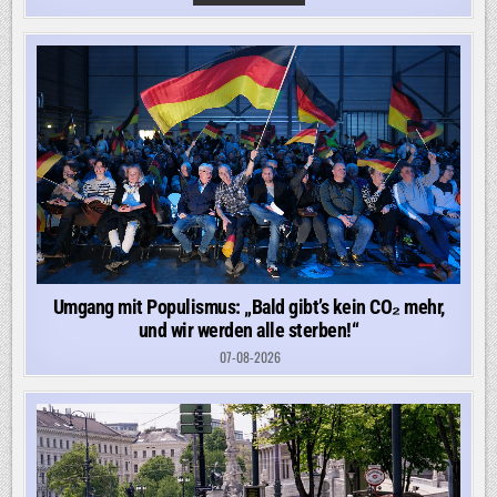
IRANKRIEG:
IRAN
WILL
WOHL
AMERIKANISCHE
UND
ISRAELISCHE
SCHIFFE
AUSSPERREN
Umgang mit Populismus: „Bald gibt’s kein CO₂ mehr,
und wir werden alle sterben!“
07-08-2026