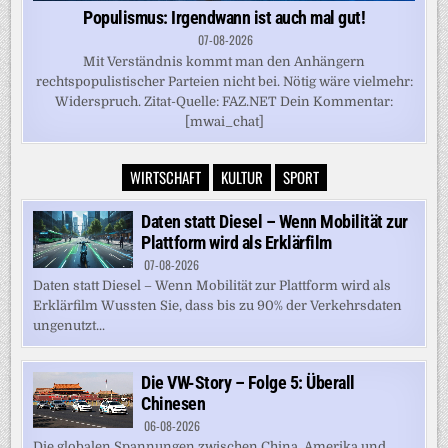
Populismus: Irgendwann ist auch mal gut!
07-08-2026
Mit Verständnis kommt man den Anhängern
rechtspopulistischer Parteien nicht bei. Nötig wäre vielmehr:
Widerspruch. Zitat-Quelle: FAZ.NET Dein Kommentar:
[mwai_chat]
WIRTSCHAFT
KULTUR
SPORT
Daten statt Diesel – Wenn Mobilität zur
Plattform wird als Erklärfilm
07-08-2026
Daten statt Diesel – Wenn Mobilität zur Plattform wird als
Erklärfilm Wussten Sie, dass bis zu 90% der Verkehrsdaten
ungenutzt...
Die VW-Story – Folge 5: Überall
Chinesen
06-08-2026
Die globalen Spannungen zwischen China, Amerika und