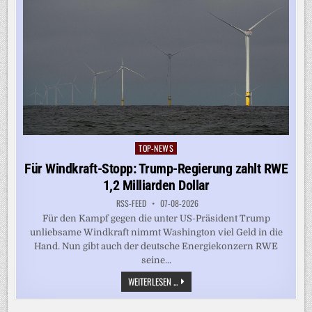
TOP-NEWS
Posted
in
Für Windkraft-Stopp: Trump-Regierung zahlt RWE
1,2 Milliarden Dollar
RSS-FEED
07-08-2026
Für den Kampf gegen die unter US-Präsident Trump
unliebsame Windkraft nimmt Washington viel Geld in die
Hand. Nun gibt auch der deutsche Energiekonzern RWE
seine...
FÜR
WEITERLESEN ...
WINDKRAFT-
STOPP:
TRUMP-