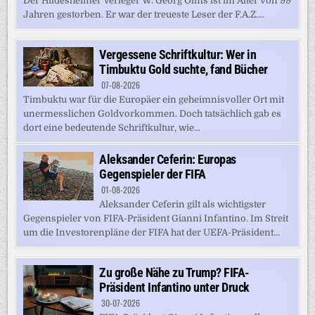
Der Hildesheimer Verleger W. Georg Olms ist im Alter von 99
Jahren gestorben. Er war der treueste Leser der F.A.Z....
Vergessene Schriftkultur: Wer in
Timbuktu Gold suchte, fand Bücher
07-08-2026
Timbuktu war für die Europäer ein geheimnisvoller Ort mit
unermesslichen Goldvorkommen. Doch tatsächlich gab es
dort eine bedeutende Schriftkultur, wie...
Aleksander Ceferin: Europas
Gegenspieler der FIFA
01-08-2026
Aleksander Ceferin gilt als wichtigster
Gegenspieler von FIFA-Präsident Gianni Infantino. Im Streit
um die Investorenpläne der FIFA hat der UEFA-Präsident...
Zu große Nähe zu Trump? FIFA-
Präsident Infantino unter Druck
30-07-2026