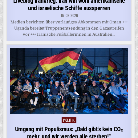
Liveblog Irankrieg: Iran will wohl amerikanische
und israelische Schiffe aussperren
07-08-2026
Medien berichten über vorläufiges Abkommen mit Oman +++
Uganda bereitet Truppenentsendung in den Gazastreifen
vor +++ Iranische Fußballerinnen in Australien...
POLITIK
Posted
in
Umgang mit Populismus: „Bald gibt’s kein CO₂
mehr, und wir werden alle sterben!“