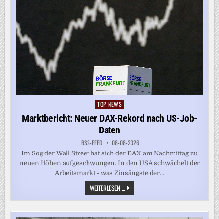
TOP-NEWS
Posted
in
Marktbericht: Neuer DAX-Rekord nach US-Job-
Daten
RSS-FEED
08-08-2026
Im Sog der Wall Street hat sich der DAX am Nachmittag zu
neuen Höhen aufgeschwungen. In den USA schwächelt der
Arbeitsmarkt - was Zinsängste der...
MARKTBERICHT:
WEITERLESEN ...
NEUER
DAX-
REKORD
NACH
US-