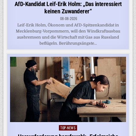
in
AfD-Kandidat Leif-Erik Holm: „Das interessiert
keinen Zuwanderer“
08-08-2026
Leif-Erik Holm, Ökonom und AfD-Spitzenkandidat in
Mecklenburg-Vorpommern, will den Windkraftausbau
ausbremsen und die Wirtschaft mit Gas aus Russland
beflügeln. Berührungsängste...
TOP-NEWS
Posted
in