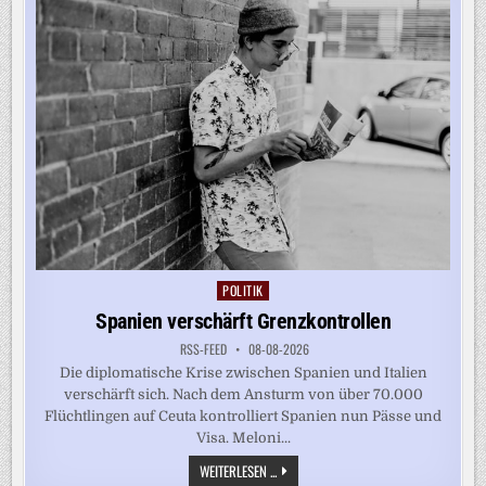
JOB-
DATEN
POLITIK
Posted
in
Spanien verschärft Grenzkontrollen
RSS-FEED
08-08-2026
Die diplomatische Krise zwischen Spanien und Italien
verschärft sich. Nach dem Ansturm von über 70.000
Flüchtlingen auf Ceuta kontrolliert Spanien nun Pässe und
Visa. Meloni...
SPANIEN
WEITERLESEN ...
VERSCHÄRFT