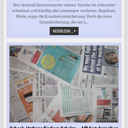
Wer dreimal hintereinander seinen Termin im Jobcenter
schwänzt, soll künftig alle Leistungen verlieren: Regelsatz,
Miete, sogar die Krankenversicherung. Doch die neue
Grundsicherung, die am 1....
MIT
WEITERLESEN ...
DER
NEUEN
GRUNDSICHERUNG
WERDEN
ALTE
JOBCENTER-
VERSTÖSSE E
INFACH G
ELÖSCHT