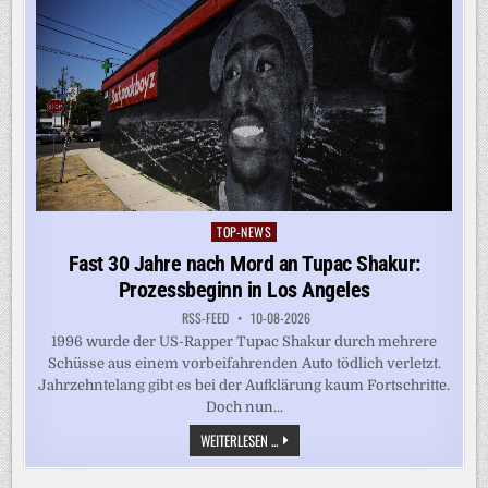
TOP-NEWS
Posted
in
Fast 30 Jahre nach Mord an Tupac Shakur:
Prozessbeginn in Los Angeles
RSS-FEED
10-08-2026
1996 wurde der US-Rapper Tupac Shakur durch mehrere
Schüsse aus einem vorbeifahrenden Auto tödlich verletzt.
Jahrzehntelang gibt es bei der Aufklärung kaum Fortschritte.
Doch nun...
FAST
WEITERLESEN ...
30
JAHRE
NACH