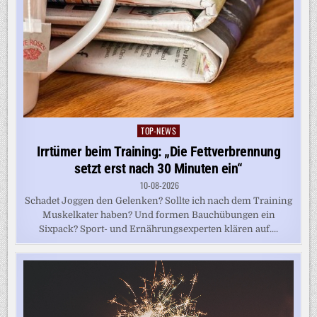
TOP-NEWS
Posted
in
Irrtümer beim Training: „Die Fettverbrennung
setzt erst nach 30 Minuten ein“
10-08-2026
Schadet Joggen den Gelenken? Sollte ich nach dem Training
Muskelkater haben? Und formen Bauchübungen ein
Sixpack? Sport- und Ernährungsexperten klären auf....