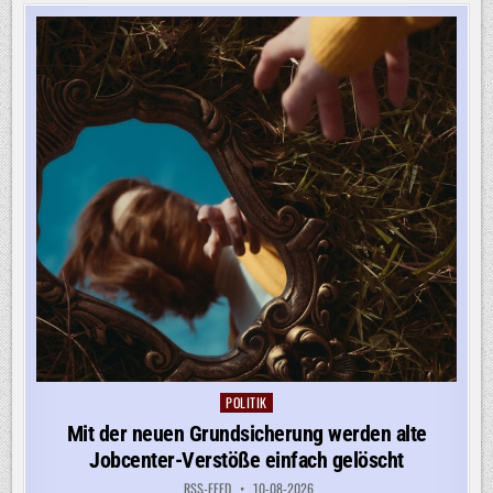
MORD
AN
TUPAC
SHAKUR:
PROZESSBEGINN
IN
LOS
ANGELES
POLITIK
Posted
in
Mit der neuen Grundsicherung werden alte
Jobcenter-Verstöße einfach gelöscht
RSS-FEED
10-08-2026