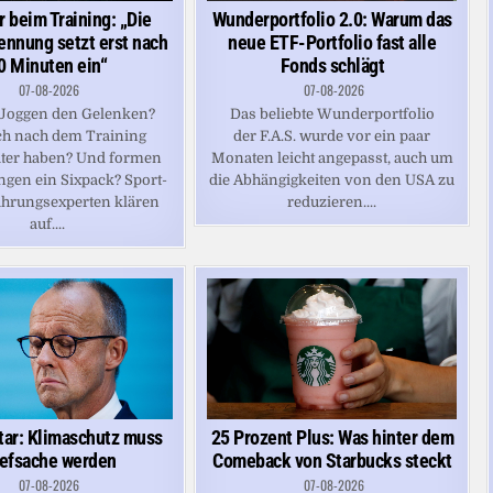
r beim Training: „Die
Wunderportfolio 2.0: Warum das
ennung setzt erst nach
neue ETF-Portfolio fast alle
0 Minuten ein“
Fonds schlägt
07-08-2026
07-08-2026
 Joggen den Gelenken?
Das beliebte Wunderportfolio
ich nach dem Training
der F.A.S. wurde vor ein paar
ter haben? Und formen
Monaten leicht angepasst, auch um
gen ein Sixpack? Sport-
die Abhängigkeiten von den USA zu
hrungsexperten klären
reduzieren....
auf....
25 Prozent Plus: Was hinter dem
ar: Klimaschutz muss
Comeback von Starbucks steckt
efsache werden
07-08-2026
07-08-2026