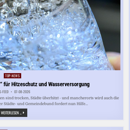
TOP-NEWS
Posted
in
“ für Hitzeschutz und Wasserversorgung
S-FEED
07-08-2026
n sind trocken, Städte überhitzt - und mancherorts wird auch die
 Städte- und Gemeindebund fordert nun Hilfe...
KOMMUNEN
WEITERLESEN ...
FORDERN
„KRAFTAKT“
FÜR
HITZESCHUTZ