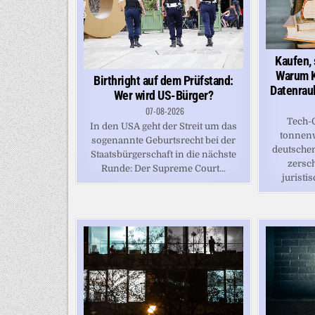
Kaufen,
Warum K
Birthright auf dem Prüfstand:
Datenrau
Wer wird US-Bürger?
07-08-2026
Tech-G
In den USA geht der Streit um das
tonnen
sogenannte Geburtsrecht bei der
deutschen
Staatsbürgerschaft in die nächste
zersch
Runde: Der Supreme Court...
juristis