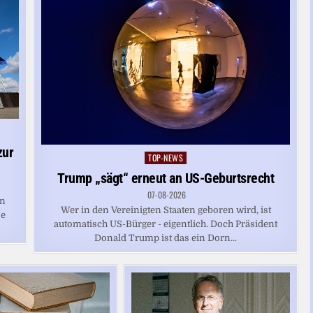
zur
TOP-NEWS
Posted
in
Trump „sägt“ erneut an US-Geburtsrecht
07-08-2026
en
Wer in den Vereinigten Staaten geboren wird, ist
se
automatisch US-Bürger - eigentlich. Doch Präsident
Donald Trump ist das ein Dorn...