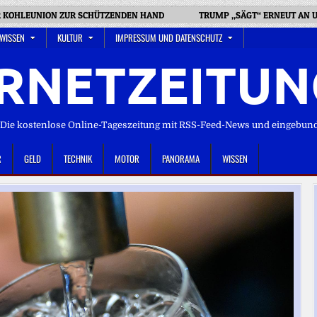
R KOHLEUNION ZUR SCHÜTZENDEN HAND
TRUMP „SÄGT“ ERNEUT AN 
 WISSEN
KULTUR
IMPRESSUM UND DATENSCHUTZ
RNETZEITUN
ie kostenlose Online-Tageszeitung mit RSS-Feed-News und eingebun
R
GELD
TECHNIK
MOTOR
PANORAMA
WISSEN