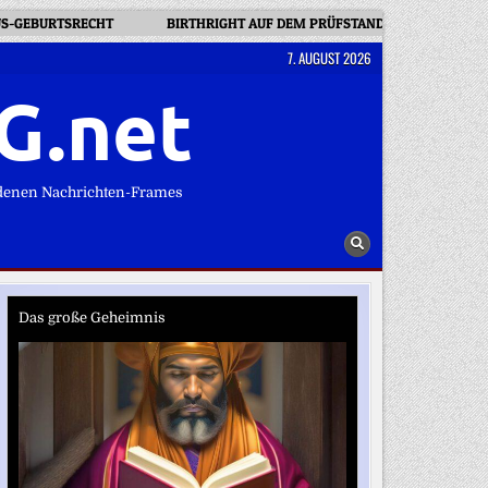
US-GEBURTSRECHT
BIRTHRIGHT AUF DEM PRÜFSTAND: WER WIRD US
7. AUGUST 2026
G.net
denen Nachrichten-Frames
Das große Geheimnis