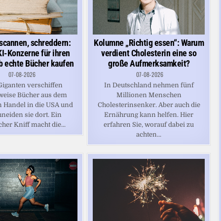
 scannen, schreddern:
Kolumne „Richtig essen“: Warum
I-Konzerne für ihren
verdient Cholesterin eine so
b echte Bücher kaufen
große Aufmerksamkeit?
07-08-2026
07-08-2026
iganten verschiffen
In Deutschland nehmen fünf
weise Bücher aus dem
Millionen Menschen
 Handel in die USA und
Cholesterinsenker. Aber auch die
neiden sie dort. Ein
Ernährung kann helfen. Hier
cher Kniff macht die...
erfahren Sie, worauf dabei zu
achten...