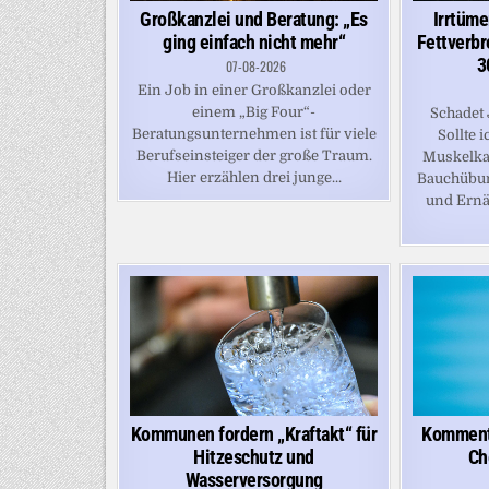
Großkanzlei und Beratung: „Es
Irrtüme
ging einfach nicht mehr“
Fettverbr
3
07-08-2026
Ein Job in einer Großkanzlei oder
einem „Big Four“-
Schadet
Beratungsunternehmen ist für viele
Sollte 
Berufseinsteiger der große Traum.
Muskelka
Hier erzählen drei junge...
Bauchübun
und Ernä
Kommunen fordern „Kraftakt“ für
Komment
Hitzeschutz und
Ch
Wasserversorgung