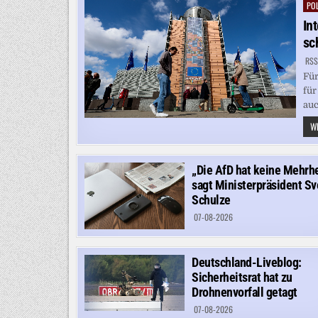
POL
Pos
in
In
sc
RSS
Für
für
auc
WE
„Die AfD hat keine Mehrhe
sagt Ministerpräsident S
Schulze
07-08-2026
Deutschland-Liveblog:
Sicherheitsrat hat zu
Drohnenvorfall getagt
07-08-2026