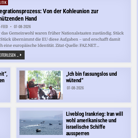
UND
ITIK
ted
WASSERVERSORGUNG
tegrationsprozess: Von der Kohleunion zur
hützenden Hand
-FEED
07-08-2026
 das Gemeinwohl waren früher Nationalstaaten zuständig. Stück
 Stück übernimmt die EU diese Aufgaben – und erschafft damit
h eine europäische Identität. Zitat-Quelle: FAZ.NET...
INTEGRATIONSPROZESS:
ITERLESEN ...
VON
DER
KOHLEUNION
ZUR
it“,
„Ich bin fassungslos und
SCHÜTZENDEN
HAND
ven
wütend“
07-08-2026
Liveblog Irankrieg: Iran will
wohl amerikanische und
israelische Schiffe
aussperren