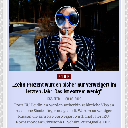
SPANIEN
FÜHRT
GRENZKONTROLLEN
EIN
POLITIK
Posted
in
„Zehn Prozent wurden bisher nur verweigert im
letzten Jahr. Das ist extrem wenig“
RSS-FEED
08-08-2026
Trotz EU-Leitlinien werden weiterhin zahlreiche Visa an
russische Staatsbürger ausgestellt. Warum so wenigen
Russen die Einreise verweigert wird, analysiert EU-
Korrespondent Christoph B. Schiltz. Zitat-Quelle: DIE...