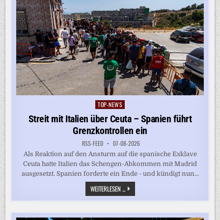
TOP-NEWS
Posted
in
Streit mit Italien über Ceuta – Spanien führt
Grenzkontrollen ein
RSS-FEED
07-08-2026
Als Reaktion auf den Ansturm auf die spanische Exklave
Ceuta hatte Italien das Schengen-Abkommen mit Madrid
ausgesetzt. Spanien forderte ein Ende - und kündigt nun...
STREIT
WEITERLESEN ...
MIT
ITALIEN
ÜBER
CEUTA
–