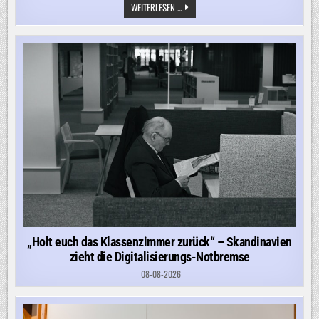
„ZEHN
WEITERLESEN ...
PROZENT
WURDEN
BISHER
NUR
VERWEIGERT
IM
LETZTEN
JAHR.
DAS
IST
EXTREM
WENIG“
„Holt euch das Klassenzimmer zurück“ – Skandinavien
zieht die Digitalisierungs-Notbremse
08-08-2026