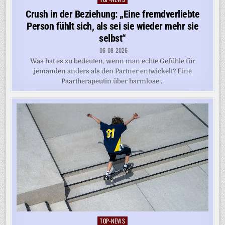
in
Crush in der Beziehung: „Eine fremdverliebte
Person fühlt sich, als sei sie wieder mehr sie
selbst“
06-08-2026
Was hat es zu bedeuten, wenn man echte Gefühle für
jemanden anders als den Partner entwickelt? Eine
Paartherapeutin über harmlose...
TOP-NEWS
Posted