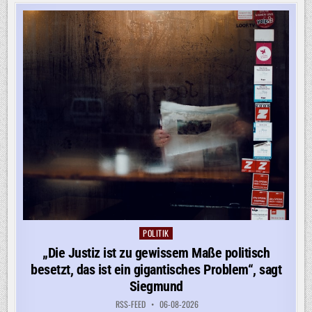
ZU
SPRENGSTOFF-
DROHNE
POLITIK
Posted
in
„Die Justiz ist zu gewissem Maße politisch
besetzt, das ist ein gigantisches Problem“, sagt
Siegmund
RSS-FEED
06-08-2026