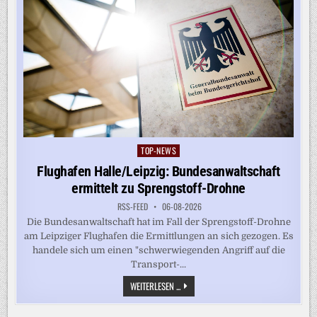
TOP-NEWS
Posted
in
Flughafen Halle/Leipzig: Bundesanwaltschaft
ermittelt zu Sprengstoff-Drohne
RSS-FEED
06-08-2026
Die Bundesanwaltschaft hat im Fall der Sprengstoff-Drohne
am Leipziger Flughafen die Ermittlungen an sich gezogen. Es
handele sich um einen "schwerwiegenden Angriff auf die
Transport-...
FLUGHAFEN
WEITERLESEN ...
HALLE/LEIPZIG:
BUNDESANWALTSCHAFT
ERMITTELT