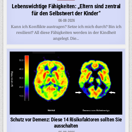
in
Lebenswichtige Fähigkeiten: „Eltern sind zentral
für den Selbstwert der Kinder“
06-08-2026
Kann ich Konflikte austragen? Setze ich mich durch? Bin ich
resilient? All diese Fähigkeiten werden in der Kindheit
angelegt. Die...
Schutz vor Demenz: Diese 14 Risikofaktoren sollten Sie
ausschalten