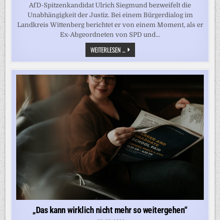
AfD-Spitzenkandidat Ulrich Siegmund bezweifelt die
Unabhängigkeit der Justiz. Bei einem Bürgerdialog im
Landkreis Wittenberg berichtet er von einem Moment, als er
Ex-Abgeordneten von SPD und...
„DIE
WEITERLESEN ...
JUSTIZ
IST
ZU
GEWISSEM
MASSE P
OLITISCH B
ESETZT, D
AS I
ST E
IN G
IGANTISCHES P
ROBLEM“, S
AGT S
IEGMUND
„Das kann wirklich nicht mehr so weitergehen“