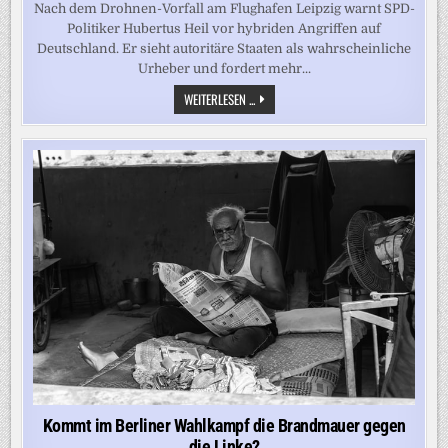
Nach dem Drohnen-Vorfall am Flughafen Leipzig warnt SPD-
Politiker Hubertus Heil vor hybriden Angriffen auf
Deutschland. Er sieht autoritäre Staaten als wahrscheinliche
Urheber und fordert mehr...
„WIR
WEITERLESEN ...
MÜSSEN
ZUM
JETZIGEN
ERMITTLUNGSSTAND
DAVON
AUSGEHEN,
DASS
ES
AUTORITÄRE
MÄCHTE
SIND“
Kommt im Berliner Wahlkampf die Brandmauer gegen
die Linke?