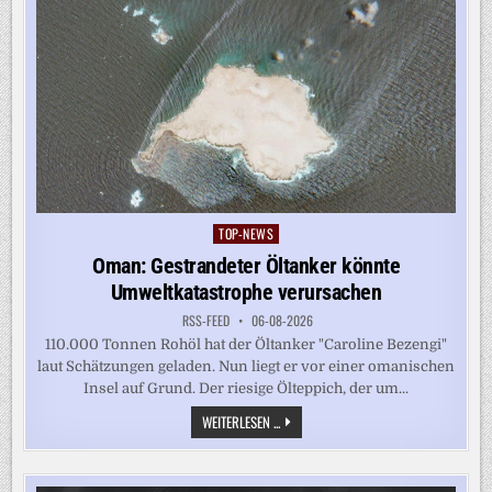
TOP-NEWS
Posted
in
Oman: Gestrandeter Öltanker könnte
Umweltkatastrophe verursachen
RSS-FEED
06-08-2026
110.000 Tonnen Rohöl hat der Öltanker "Caroline Bezengi"
laut Schätzungen geladen. Nun liegt er vor einer omanischen
Insel auf Grund. Der riesige Ölteppich, der um...
OMAN:
WEITERLESEN ...
GESTRANDETER
ÖLTANKER
KÖNNTE
UMWELTKATASTROPHE
VERURSACHEN