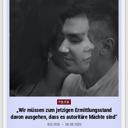
POLITIK
Posted
in
„Wir müssen zum jetzigen Ermittlungsstand
davon ausgehen, dass es autoritäre Mächte sind“
RSS-FEED
06-08-2026