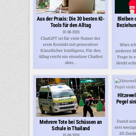
Bleiben 
Aus der Praxis: Die 30 besten KI-
Beziehung
Tools für den Alltag
07-08-2026
ChatGPT ist für viele Nutzer der
erste Kontakt mit generativer
Wäre ich
Künstlicher Intelligenz. Für den
anderen M
Alltag reicht ein einzelner Chatbot
Frage in e
aber...
denkt schn
Hitzewel
Pegel sin
Mehrere Tote bei Schüssen an
Damit unte
Schule in Thailand
erst wenige
20 Zenti
07-08-2026