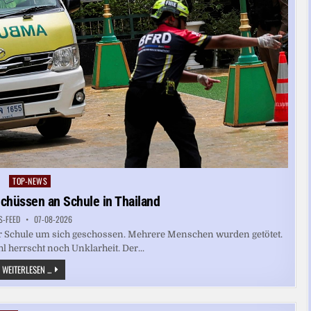
TOP-NEWS
Posted
in
chüssen an Schule in Thailand
S-FEED
07-08-2026
iner Schule um sich geschossen. Mehrere Menschen wurden getötet.
l herrscht noch Unklarheit. Der...
MEHRERE
WEITERLESEN ...
TOTE
BEI
SCHÜSSEN
AN