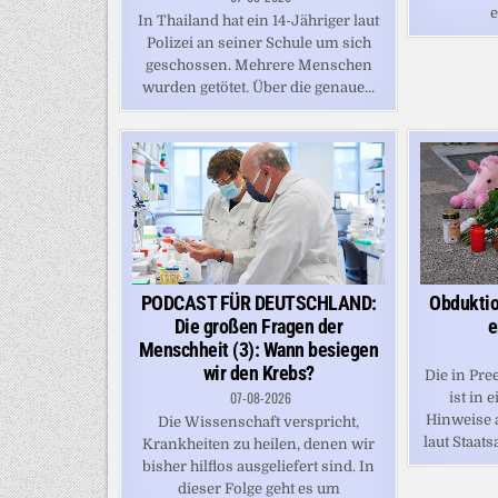
e
In Thailand hat ein 14-Jähriger laut
Polizei an seiner Schule um sich
geschossen. Mehrere Menschen
wurden getötet. Über die genaue...
PODCAST FÜR DEUTSCHLAND:
Obduktio
Die großen Fragen der
e
Menschheit (3): Wann besiegen
wir den Krebs?
Die in Pre
07-08-2026
ist in 
Hinweise a
Die Wissenschaft verspricht,
laut Staats
Krankheiten zu heilen, denen wir
bisher hilflos ausgeliefert sind. In
dieser Folge geht es um