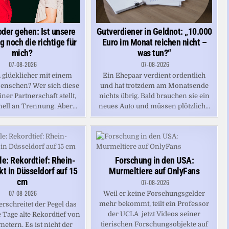
oder gehen: Ist unsere
Gutverdiener in Geldnot: „10.000
 noch die richtige für
Euro im Monat reichen nicht –
mich?
was tun?“
07-08-2026
07-08-2026
 glücklicher mit einem
Ein Ehepaar verdient ordentlich
enschen? Wer sich diese
und hat trotzdem am Monatsende
iner Partnerschaft stellt,
nichts übrig. Bald brauchen sie ein
ell an Trennung. Aber...
neues Auto und müssen plötzlich...
le: Rekordtief: Rhein-
Forschung in den USA:
kt in Düsseldorf auf 15
Murmeltiere auf OnlyFans
cm
07-08-2026
07-08-2026
Weil er keine Forschungsgelder
mehr bekommt, teilt ein Professor
rschreitet der Pegel das
der UCLA jetzt Videos seiner
 Tage alte Rekordtief von
tierischen Forschungsobjekte auf
metern. Es ist nicht der