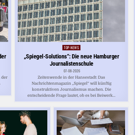
TOP-NEWS
Posted
in
„Spiegel-Solutions“: Die neue Hamburger
der
Journalistenschule
07-08-2026
Zeitenwende in der Hansestadt: Das
 der
Nachrichtenmagazin „Spiegel“ will künftig
n
konstruktiven Journalismus machen. Die
entscheidende Frage lautet, ob es bei Beiwerk...