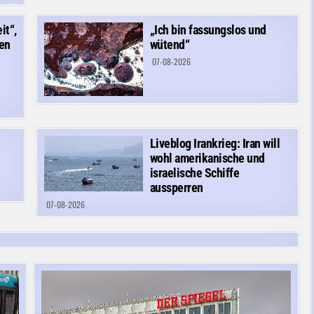
it“,
„Ich bin fassungslos und
ven
wütend“
07-08-2026
Liveblog Irankrieg: Iran will
wohl amerikanische und
israelische Schiffe
aussperren
07-08-2026