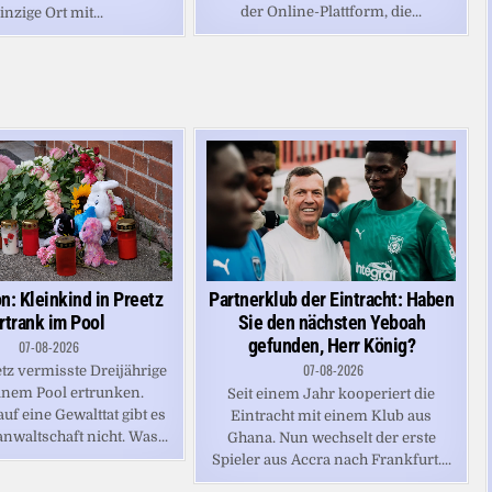
der Online-Plattform, die...
inzige Ort mit...
Partnerklub der Eintracht: Haben
n: Kleinkind in Preetz
Sie den nächsten Yeboah
rtrank im Pool
gefunden, Herr König?
07-08-2026
07-08-2026
etz vermisste Dreijährige
einem Pool ertrunken.
Seit einem Jahr kooperiert die
uf eine Gewalttat gibt es
Eintracht mit einem Klub aus
anwaltschaft nicht. Was...
Ghana. Nun wechselt der erste
Spieler aus Accra nach Frankfurt....