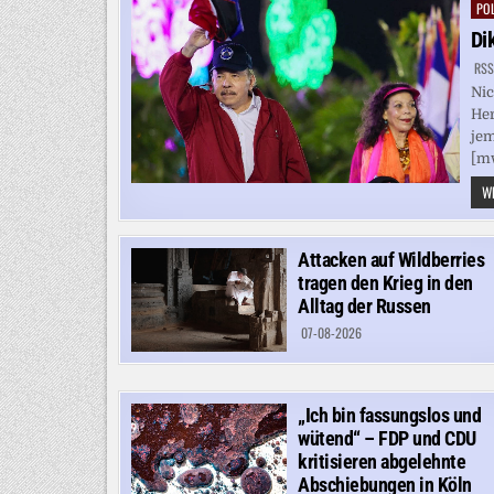
POL
Pos
in
Di
RSS
Nic
Her
jem
[m
WE
Attacken auf Wildberries
tragen den Krieg in den
Alltag der Russen
07-08-2026
„Ich bin fassungslos und
wütend“ – FDP und CDU
kritisieren abgelehnte
Abschiebungen in Köln