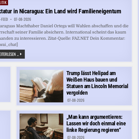
SCHULE
ITIK
ted
IN
THAILAND
ktatur in Nicaragua: Ein Land wird Familieneigentum
-FEED
07-08-2026
araguas Machthaber Daniel Ortega will Wahlen abschaffen und die
rschaft seiner Familie absichern. International scheint das kaum
anden zu interessieren. Zitat-Quelle: FAZ.NET Dein Kommentar:
wai_chat]
DIKTATUR
ITERLESEN ...
IN
NICARAGUA:
EIN
LAND
Trump lässt Helipad am
WIRD
FAMILIENEIGENTUM
Weißen Haus bauen und
Statuen am Lincoln Memorial
vergolden
07-08-2026
„Man kann argumentieren:
Lassen wir doch einmal eine
linke Regierung regieren“
07-08-2026