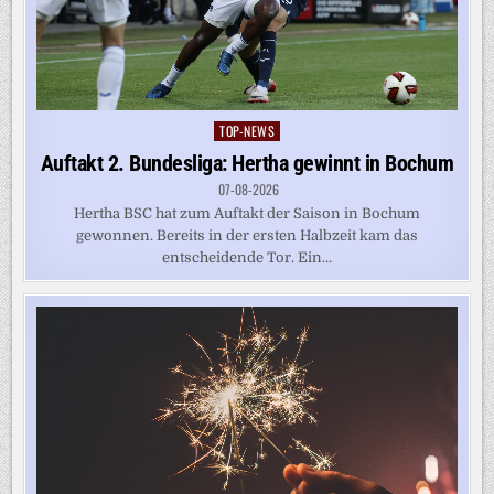
TOP-NEWS
Posted
in
Auftakt 2. Bundesliga: Hertha gewinnt in Bochum
07-08-2026
Hertha BSC hat zum Auftakt der Saison in Bochum
gewonnen. Bereits in der ersten Halbzeit kam das
entscheidende Tor. Ein...