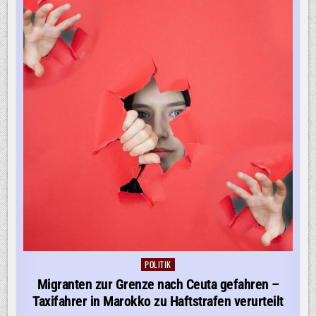
SPANIEN
FÜHRT
GRENZKONTROLLEN
EIN
POLITIK
Posted
in
Migranten zur Grenze nach Ceuta gefahren –
Taxifahrer in Marokko zu Haftstrafen verurteilt