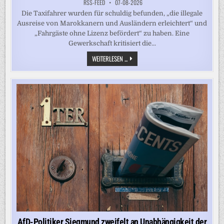
RSS-FEED
07-08-2026
Die Taxifahrer wurden für schuldig befunden, „die illegale
Ausreise von Marokkanern und Ausländern erleichtert“ und
„Fahrgäste ohne Lizenz befördert“ zu haben. Eine
Gewerkschaft kritisiert die...
MIGRANTEN
WEITERLESEN ...
ZUR
GRENZE
NACH
CEUTA
GEFAHREN
–
TAXIFAHRER
IN
MAROKKO
ZU
HAFTSTRAFEN
VERURTEILT
AfD-Politiker Siegmund zweifelt an Unabhängigkeit der