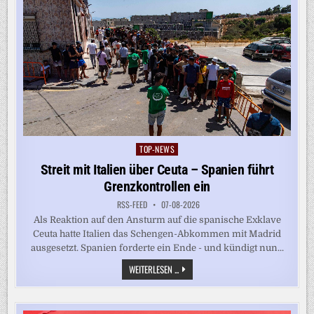
TOP-NEWS
Posted
in
Streit mit Italien über Ceuta – Spanien führt
Grenzkontrollen ein
RSS-FEED
07-08-2026
Als Reaktion auf den Ansturm auf die spanische Exklave
Ceuta hatte Italien das Schengen-Abkommen mit Madrid
ausgesetzt. Spanien forderte ein Ende - und kündigt nun...
STREIT
WEITERLESEN ...
MIT
ITALIEN
ÜBER
CEUTA
–