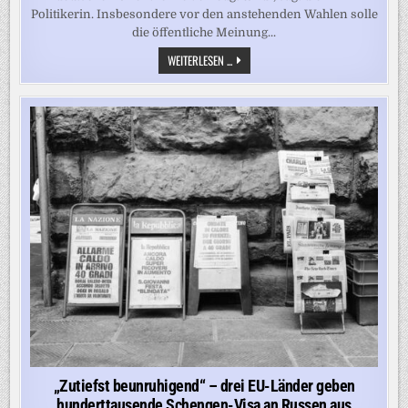
Politikerin. Insbesondere vor den anstehenden Wahlen solle
die öffentliche Meinung...
DEUTSCHLAND
WEITERLESEN ...
„IM
FADENKREUZ“
–
STRACK-
ZIMMERMANN
VERMUTET
RUSSLAND
HINTER
SPRENGSTOFF-
DROHNE
„Zutiefst beunruhigend“ – drei EU-Länder geben
hunderttausende Schengen-Visa an Russen aus