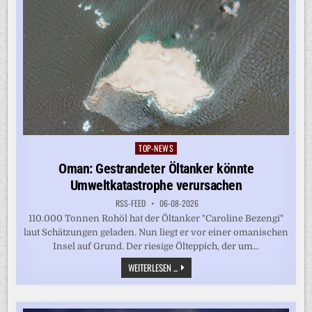
TOP-NEWS
Posted
in
Oman: Gestrandeter Öltanker könnte
Umweltkatastrophe verursachen
RSS-FEED
06-08-2026
110.000 Tonnen Rohöl hat der Öltanker "Caroline Bezengi"
laut Schätzungen geladen. Nun liegt er vor einer omanischen
Insel auf Grund. Der riesige Ölteppich, der um...
OMAN:
WEITERLESEN ...
GESTRANDETER
ÖLTANKER
KÖNNTE
UMWELTKATASTROPHE
VERURSACHEN