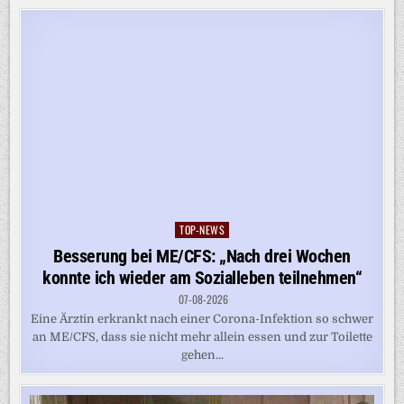
TOP-NEWS
Posted
in
Besserung bei ME/CFS: „Nach drei Wochen
konnte ich wieder am Sozialleben teilnehmen“
07-08-2026
Eine Ärztin erkrankt nach einer Corona-Infektion so schwer
an ME/CFS, dass sie nicht mehr allein essen und zur Toilette
gehen...