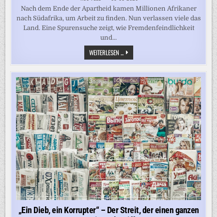
Nach dem Ende der Apartheid kamen Millionen Afrikaner
nach Südafrika, um Arbeit zu finden. Nun verlassen viele das
Land. Eine Spurensuche zeigt, wie Fremdenfeindlichkeit
und...
70.000
WEITERLESEN ...
MENSCHEN
IN
ZWEI
MONATEN
–
WAS
SÜDAFRIKAS
ABSCHIEBEOFFENSIVE
ÜBER
MIGRATIONSPOLITIK
VERRÄT
„Ein Dieb, ein Korrupter“ – Der Streit, der einen ganzen