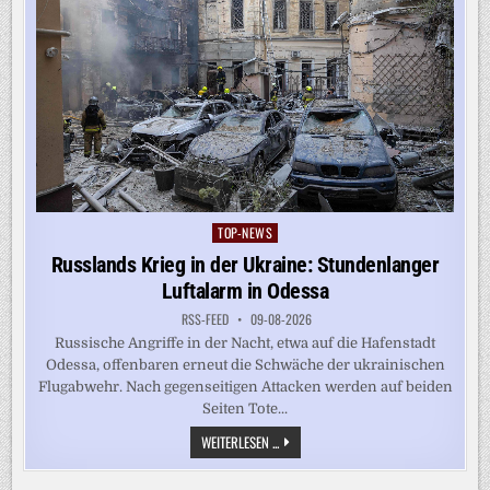
TOP-NEWS
Posted
in
Russlands Krieg in der Ukraine: Stundenlanger
Luftalarm in Odessa
RSS-FEED
09-08-2026
Russische Angriffe in der Nacht, etwa auf die Hafenstadt
Odessa, offenbaren erneut die Schwäche der ukrainischen
Flugabwehr. Nach gegenseitigen Attacken werden auf beiden
Seiten Tote...
RUSSLANDS
WEITERLESEN ...
KRIEG
IN
DER