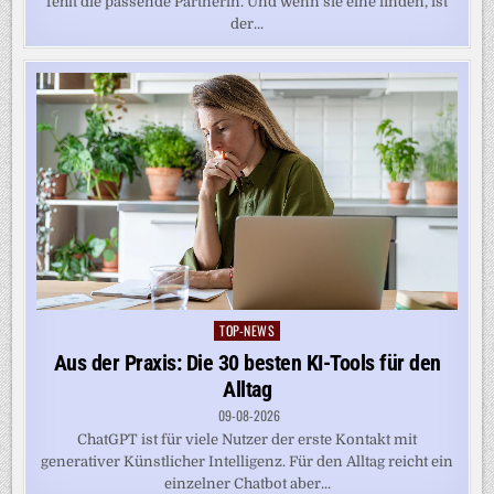
fehlt die passende Partnerin. Und wenn sie eine finden, ist
der...
TOP-NEWS
Posted
in
Aus der Praxis: Die 30 besten KI-Tools für den
Alltag
09-08-2026
ChatGPT ist für viele Nutzer der erste Kontakt mit
generativer Künstlicher Intelligenz. Für den Alltag reicht ein
einzelner Chatbot aber...