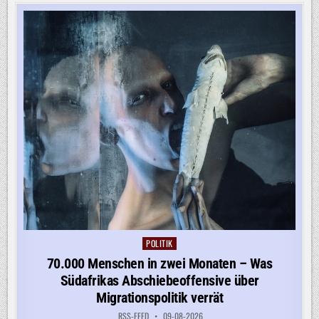
UKRAINE:
STUNDENLANGER
LUFTALARM
IN
ODESSA
POLITIK
Posted
in
70.000 Menschen in zwei Monaten – Was
Südafrikas Abschiebeoffensive über
Migrationspolitik verrät
RSS-FEED
09-08-2026