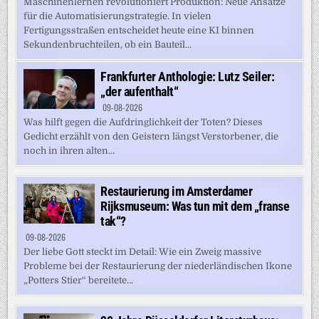
Maschinenlernen revolutioniert Produktion: Neue Ansätze
für die Automatisierungstrategie. In vielen
Fertigungsstraßen entscheidet heute eine KI binnen
Sekundenbruchteilen, ob ein Bauteil...
Frankfurter Anthologie: Lutz Seiler:
„der aufenthalt“
09-08-2026
Was hilft gegen die Aufdringlichkeit der Toten? Dieses
Gedicht erzählt von den Geistern längst Verstorbener, die
noch in ihren alten...
Restaurierung im Amsterdamer
Rijksmuseum: Was tun mit dem „franse
tak“?
09-08-2026
Der liebe Gott steckt im Detail: Wie ein Zweig massive
Probleme bei der Restaurierung der niederländischen Ikone
„Potters Stier“ bereitete...