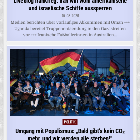
Liveblog Irankrieg: Iran will wohl amerikanische
und israelische Schiffe aussperren
07-08-2026
Medien berichten über vorläufiges Abkommen mit Oman +++
Uganda bereitet Truppenentsendung in den Gazastreifen
vor +++ Iranische Fußballerinnen in Australien...
POLITIK
Posted
in
Umgang mit Populismus: „Bald gibt’s kein CO₂
mehr, und wir werden alle sterben!“