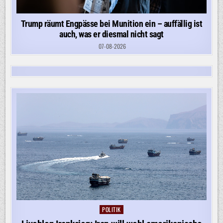
Trump räumt Engpässe bei Munition ein – auffällig ist
auch, was er diesmal nicht sagt
07-08-2026
POLITIK
Posted
in