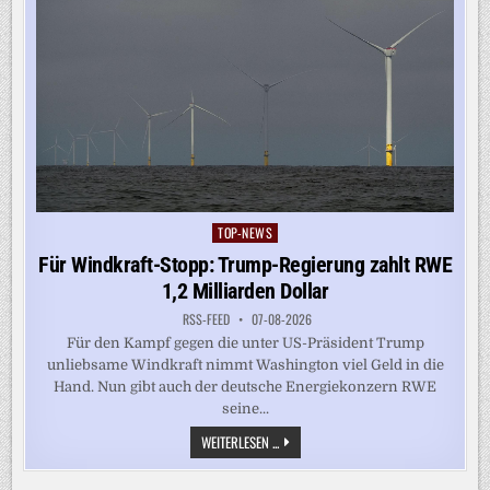
TOP-NEWS
Posted
in
Für Windkraft-Stopp: Trump-Regierung zahlt RWE
1,2 Milliarden Dollar
RSS-FEED
07-08-2026
Für den Kampf gegen die unter US-Präsident Trump
unliebsame Windkraft nimmt Washington viel Geld in die
Hand. Nun gibt auch der deutsche Energiekonzern RWE
seine...
FÜR
WEITERLESEN ...
WINDKRAFT-
STOPP:
TRUMP-