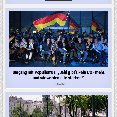
IRANKRIEG:
IRAN
WILL
WOHL
AMERIKANISCHE
UND
ISRAELISCHE
SCHIFFE
AUSSPERREN
Umgang mit Populismus: „Bald gibt’s kein CO₂ mehr,
und wir werden alle sterben!“
07-08-2026