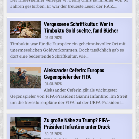
Der Hildesheimer Verleger W. Georg Olms ist im Alter von 99
Jahren gestorben. Er war der treueste Leser der F.A.Z....
Vergessene Schriftkultur: Wer in
Timbuktu Gold suchte, fand Bücher
07-08-2026
Timbuktu war für die Europäer ein geheimnisvoller Ort mit
unermesslichen Goldvorkommen. Doch tatsächlich gab es
dort eine bedeutende Schriftkultur, wie...
Aleksander Ceferin: Europas
Gegenspieler der FIFA
01-08-2026
Aleksander Ceferin gilt als wichtigster
Gegenspieler von FIFA-Präsident Gianni Infantino. Im Streit
um die Investorenpläne der FIFA hat der UEFA-Präsident...
Zu große Nähe zu Trump? FIFA-
Präsident Infantino unter Druck
30-07-2026