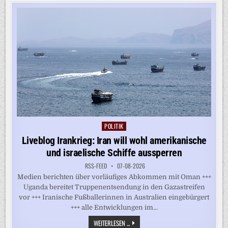
REGIERUNG
ZAHLT
RWE
1,2
MILLIARDEN
DOLLAR
POLITIK
Posted
in
Liveblog Irankrieg: Iran will wohl amerikanische
und israelische Schiffe aussperren
RSS-FEED
07-08-2026
Medien berichten über vorläufiges Abkommen mit Oman +++
Uganda bereitet Truppenentsendung in den Gazastreifen
vor +++ Iranische Fußballerinnen in Australien eingebürgert
+++ alle Entwicklungen im...
LIVEBLOG
WEITERLESEN ...