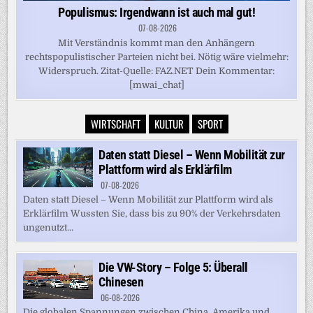
Populismus: Irgendwann ist auch mal gut!
07-08-2026
Mit Verständnis kommt man den Anhängern
rechtspopulistischer Parteien nicht bei. Nötig wäre vielmehr:
Widerspruch. Zitat-Quelle: FAZ.NET Dein Kommentar:
[mwai_chat]
WIRTSCHAFT
KULTUR
SPORT
Daten statt Diesel – Wenn Mobilität zur
Plattform wird als Erklärfilm
07-08-2026
Daten statt Diesel – Wenn Mobilität zur Plattform wird als
Erklärfilm Wussten Sie, dass bis zu 90% der Verkehrsdaten
ungenutzt...
Die VW-Story – Folge 5: Überall
Chinesen
06-08-2026
Die globalen Spannungen zwischen China, Amerika und