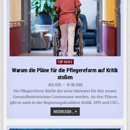
TOP-NEWS
Posted
in
Warum die Pläne für die Pflegereform auf Kritik
stoßen
RSS-FEED
07-08-2026
Die Pflegereform dürfte der erste Härtetest für den neuen
Gesundheitsminister Linnemann werden. An den Plänen
gibt es auch in der Regierungskoalition Kritik. SPD und CSU...
WARUM
WEITERLESEN ...
DIE
PLÄNE
FÜR
DIE
PFLEGEREFORM