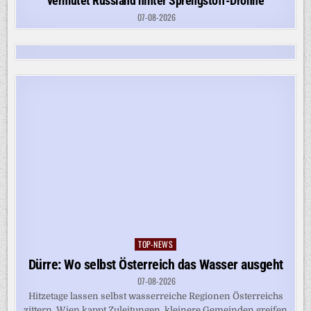
vermutet Russland hinter Sprengstoff-Drohne
07-08-2026
TOP-NEWS
Posted
in
Dürre: Wo selbst Österreich das Wasser ausgeht
07-08-2026
Hitzetage lassen selbst wasserreiche Regionen Österreichs
zittern. Wien kappt Zuleitungen, kleinere Gemeinden greifen