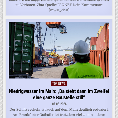
zu Verboten. Zitat-Quelle: FAZ.NET Dein Kommentar:
[mwai_chat]
TOP-NEWS
Posted
in
Niedrigwasser im Main: „Da steht dann im Zweifel
eine ganze Baustelle still“
07-08-2026
Der Schiffsverkehr ist auch auf dem Main deutlich reduziert.
Am Frankfurter Osthafen ist trotzdem viel zu tun – denn