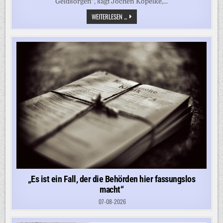
Geldsorgen“, sagt Jochen Kopelke,...
„ES
WEITERLESEN ...
IST
BEFREMDLICH,
WAS
IN
DEUTSCHLAND
LOS
IST“
„Es ist ein Fall, der die Behörden hier fassungslos
macht“
07-08-2026