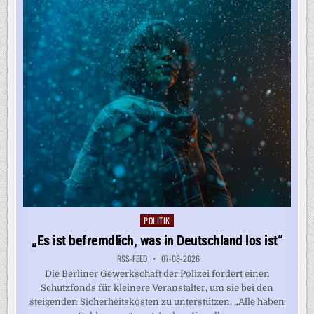
AUF
KRITIK
STOSSEN
POLITIK
Posted
in
„Es ist befremdlich, was in Deutschland los ist“
RSS-FEED
07-08-2026
Die Berliner Gewerkschaft der Polizei fordert einen
Schutzfonds für kleinere Veranstalter, um sie bei den
steigenden Sicherheitskosten zu unterstützen. „Alle haben