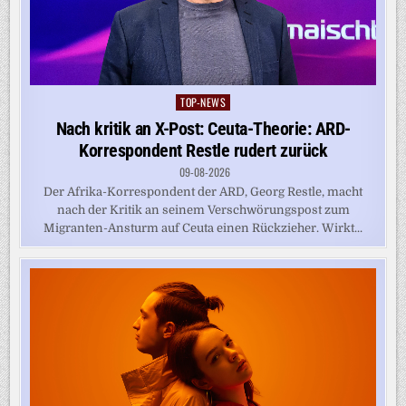
TOP-NEWS
Posted
in
Nach kritik an X-Post: Ceuta-Theorie: ARD-
Korrespondent Restle rudert zurück
09-08-2026
Der Afrika-Korrespondent der ARD, Georg Restle, macht
nach der Kritik an seinem Verschwörungspost zum
Migranten-Ansturm auf Ceuta einen Rückzieher. Wirkt...