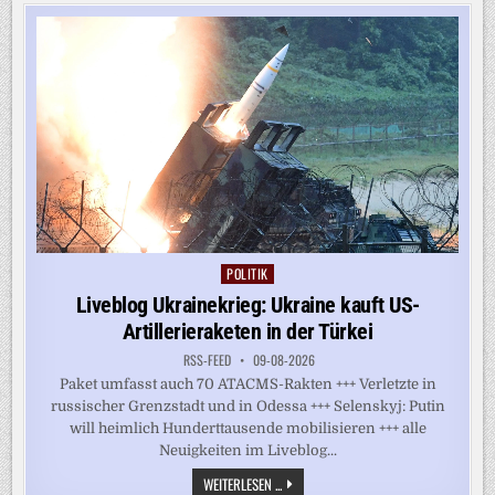
HUNDERTE
ANTIKE
KRÜGE
VOR
SIZILIEN
GEFUNDEN
POLITIK
Posted
in
Liveblog Ukrainekrieg: Ukraine kauft US-
Artillerieraketen in der Türkei
RSS-FEED
09-08-2026
Paket umfasst auch 70 ATACMS-Rakten +++ Verletzte in
russischer Grenzstadt und in Odessa +++ Selenskyj: Putin
will heimlich Hunderttausende mobilisieren +++ alle
Neuigkeiten im Liveblog...
LIVEBLOG
WEITERLESEN ...