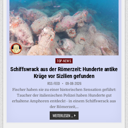
TOP-NEWS
Posted
in
Schiffswrack aus der Römerzeit: Hunderte antike
Krüge vor Sizilien gefunden
RSS-FEED
09-08-2026
Fischer haben sie zu einer historischen Sensation geführt:
Taucher der italienischen Polizei haben Hunderte gut
erhaltene Amphoren entdeckt - in einem Schiffswrack aus
der Römerzeit,...
SCHIFFSWRACK
WEITERLESEN ...
AUS
DER
RÖMERZEIT: