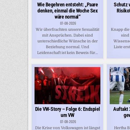
Schutz 
Wie Begehren entsteht: „Paare
Risiko
denken, einmal die Woche Sex
wäre normal“
07-08-2026
Knapp die 
Wir überfrachten unsere Sexualität
sind
mit Ansprüchen. Dabei sind
Wissensc
unterschiedliche Wünsche in der
Liste erst
Beziehung normal. Und
Leidenschaft ist kein Beweis für...
Die VW-Story – Folge 6: Endspiel
Auftakt 
um VW
ge
07-08-2026
Die Krise von Volkswagen ist längst
Hertha B