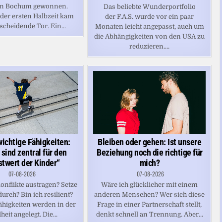
in Bochum gewonnen.
Das beliebte Wunderportfolio
 der ersten Halbzeit kam
der F.A.S. wurde vor ein paar
scheidende Tor. Ein...
Monaten leicht angepasst, auch um
die Abhängigkeiten von den USA zu
reduzieren....
Bleiben oder gehen: Ist unsere
ichtige Fähigkeiten:
Beziehung noch die richtige für
 sind zentral für den
mich?
stwert der Kinder“
07-08-2026
07-08-2026
Wäre ich glücklicher mit einem
onflikte austragen? Setze
anderen Menschen? Wer sich diese
durch? Bin ich resilient?
Frage in einer Partnerschaft stellt,
Fähigkeiten werden in der
denkt schnell an Trennung. Aber...
eit angelegt. Die...