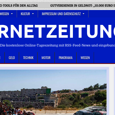
KI-TOOLS FÜR DEN ALLTAG
GUTVERDIENER IN GELDNOT: „10.000 EURO
 WISSEN
KULTUR
IMPRESSUM UND DATENSCHUTZ
RNETZEITUN
ie kostenlose Online-Tageszeitung mit RSS-Feed-News und eingebun
R
GELD
TECHNIK
MOTOR
PANORAMA
WISSEN