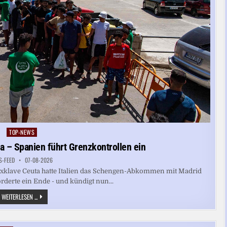
TOP-NEWS
Posted
in
uta – Spanien führt Grenzkontrollen ein
S-FEED
07-08-2026
 Exklave Ceuta hatte Italien das Schengen-Abkommen mit Madrid
rderte ein Ende - und kündigt nun...
STREIT
WEITERLESEN ...
MIT
ITALIEN
ÜBER
CEUTA