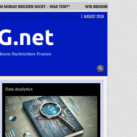
 IM MONAT REICHEN NICHT – WAS TUN?“
WIE BEGEHREN ENTSTEHT: „
7. AUGUST 2026
G.net
denen Nachrichten-Frames
Data Analytics