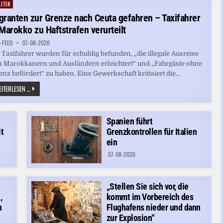
–
ITIK
ted
SPANIEN
FÜHRT
granten zur Grenze nach Ceuta gefahren – Taxifahrer
GRENZKONTROLLEN
EIN
 Marokko zu Haftstrafen verurteilt
-FEED
07-08-2026
 Taxifahrer wurden für schuldig befunden, „die illegale Ausreise
 Marokkanern und Ausländern erleichtert“ und „Fahrgäste ohne
enz befördert“ zu haben. Eine Gewerkschaft kritisiert die...
MIGRANTEN
ITERLESEN ...
ZUR
GRENZE
NACH
CEUTA
GEFAHREN
Spanien führt
–
t
Grenzkontrollen für Italien
TAXIFAHRER
IN
ein
MAROKKO
ZU
07-08-2026
HAFTSTRAFEN
VERURTEILT
„Stellen Sie sich vor, die
,
kommt im Vorbereich des
n
Flughafens nieder und dann
zur Explosion“