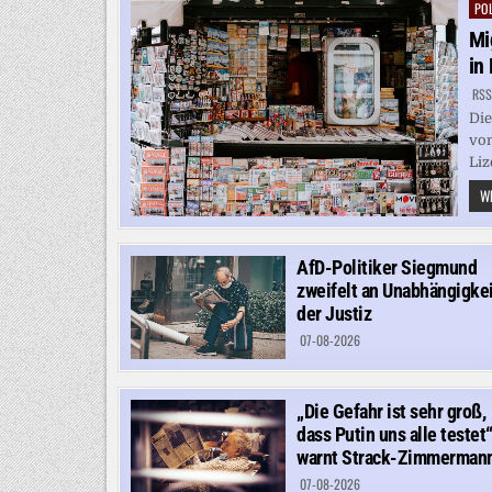
POL
Pos
in
Mi
in
RSS
Die
von
Liz
WE
AfD-Politiker Siegmund
zweifelt an Unabhängigkei
der Justiz
07-08-2026
„Die Gefahr ist sehr groß,
dass Putin uns alle testet“
warnt Strack-Zimmerman
07-08-2026