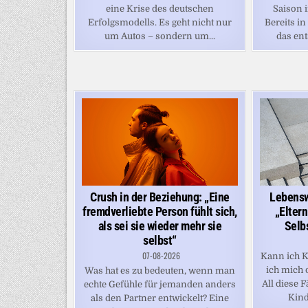
eine Krise des deutschen
Saison 
Erfolgsmodells. Es geht nicht nur
Bereits in
um Autos – sondern um...
das ent
Crush in der Beziehung: „Eine
Lebensw
fremdverliebte Person fühlt sich,
„Eltern
als sei sie wieder mehr sie
Selb
selbst“
07-08-2026
Kann ich K
ich mich 
Was hat es zu bedeuten, wenn man
All diese 
echte Gefühle für jemanden anders
Kindh
als den Partner entwickelt? Eine