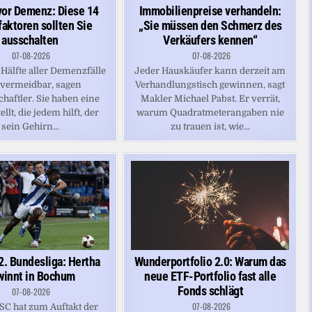
vor Demenz: Diese 14
Immobilienpreise verhandeln:
faktoren sollten Sie
„Sie müssen den Schmerz des
ausschalten
Verkäufers kennen“
07-08-2026
07-08-2026
Hälfte aller Demenzfälle
Jeder Hauskäufer kann derzeit am
 vermeidbar, sagen
Verhandlungstisch gewinnen, sagt
haftler. Sie haben eine
Makler Michael Pabst. Er verrät,
ellt, die jedem hilft, der
warum Quadratmeterangaben nie
sein Gehirn...
zu trauen ist, wie...
2. Bundesliga: Hertha
Wunderportfolio 2.0: Warum das
winnt in Bochum
neue ETF-Portfolio fast alle
Fonds schlägt
07-08-2026
07-08-2026
SC hat zum Auftakt der