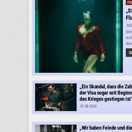
POL
Pos
in
„S
Fl
RSS
Ste
tec
die
WE
„Ein Skandal, dass die Zah
der Visa sogar seit Beginn
des Krieges gestiegen ist
07-08-2026
„Wir haben Feinde und di