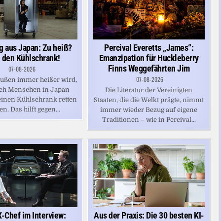
g aus Japan: Zu heiß?
Percival Everetts „James“:
n den Kühlschrank!
Emanzipation für Huckleberry
Finns Weggefährten Jim
07-08-2026
07-08-2026
außen immer heißer wird,
ich Menschen in Japan
Die Literatur der Vereinigten
 einen Kühlschrank retten
Staaten, die die Welkt prägte, nimmt
n. Das hilft gegen...
immer wieder Bezug auf eigene
Traditionen – wie in Percival...
-Chef im Interview:
Aus der Praxis: Die 30 besten KI-