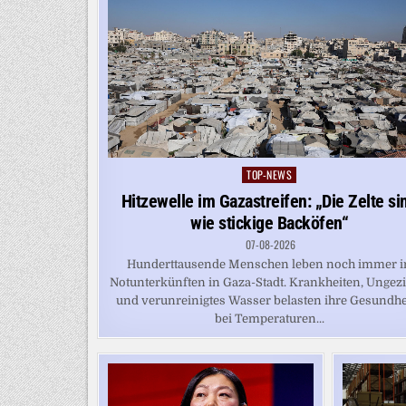
TOP-NEWS
Posted
in
Hitzewelle im Gazastreifen: „Die Zelte si
wie stickige Backöfen“
07-08-2026
Hunderttausende Menschen leben noch immer i
Notunterkünften in Gaza-Stadt. Krankheiten, Ungezi
und verunreinigtes Wasser belasten ihre Gesundhei
bei Temperaturen...