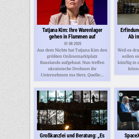
Erfindun
Tatjana Kim: Ihre Warenlager
Ab i
gehen in Flammen auf
07-08-2026
Weil es dr
Aus dem Nichts hat Tatjana Kim den
sollen s
größten Onlinemarktplatz
künftig in
Russlands aufgebaut. Nun treffen
könne
ukrainische Drohnen ihr
Unternehmen ins Herz. Quelle:...
Großkanzlei und Beratung: „Es
SpaceX