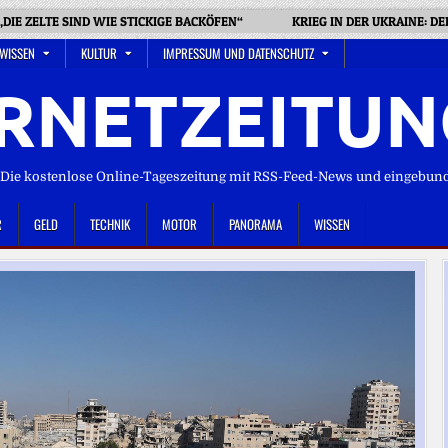
DIE ZELTE SIND WIE STICKIGE BACKÖFEN“
KRIEG IN DER UKRAINE: D
 WISSEN
KULTUR
IMPRESSUM UND DATENSCHUTZ
RNETZEITUN
ie kostenlose Online-Tageszeitung mit RSS-Feed-News und eingebun
R
GELD
TECHNIK
MOTOR
PANORAMA
WISSEN