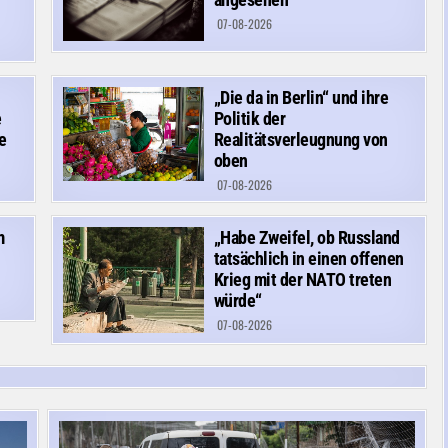
07-08-2026
„Die da in Berlin“ und ihre
e
Politik der
e
Realitätsverleugnung von
oben
07-08-2026
m
„Habe Zweifel, ob Russland
tatsächlich in einen offenen
Krieg mit der NATO treten
würde“
07-08-2026