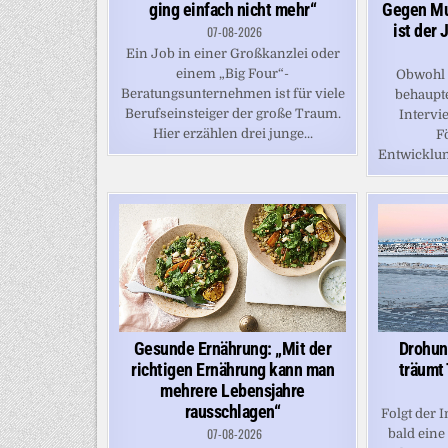
ging einfach nicht mehr“
Gegen Mu
ist der
07-08-2026
Ein Job in einer Großkanzlei oder
einem „Big Four“-
Obwohl 
Beratungsunternehmen ist für viele
behaupt
Berufseinsteiger der große Traum.
Intervi
Hier erzählen drei junge...
F
Entwicklun
Gesunde Ernährung: „Mit der
Drohun
richtigen Ernährung kann man
träumt
mehrere Lebensjahre
rausschlagen“
Folgt der 
07-08-2026
bald eine