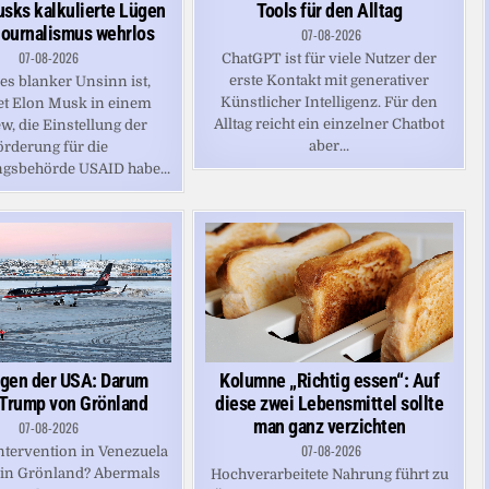
sks kalkulierte Lügen
Tools für den Alltag
 Journalismus wehrlos
07-08-2026
07-08-2026
ChatGPT ist für viele Nutzer der
erste Kontakt mit generativer
es blanker Unsinn ist,
Künstlicher Intelligenz. Für den
et Elon Musk in einem
Alltag reicht ein einzelner Chatbot
ew, die Einstellung der
aber...
örderung für die
gsbehörde USAID habe...
Kolumne „Richtig essen“: Auf
gen der USA: Darum
diese zwei Lebensmittel sollte
 Trump von Grönland
man ganz verzichten
07-08-2026
07-08-2026
Intervention in Venezuela
 in Grönland? Abermals
Hochverarbeitete Nahrung führt zu