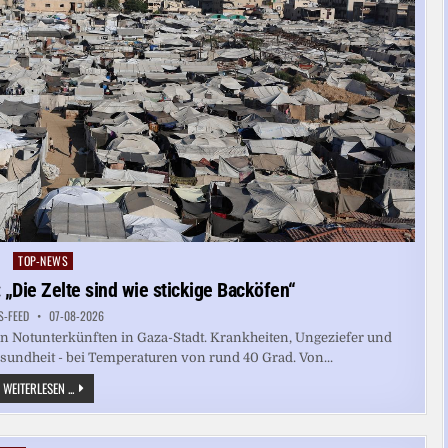
TOP-NEWS
Posted
in
 „Die Zelte sind wie stickige Backöfen“
S-FEED
07-08-2026
Notunterkünften in Gaza-Stadt. Krankheiten, Ungeziefer und
sundheit - bei Temperaturen von rund 40 Grad. Von...
HITZEWELLE
WEITERLESEN ...
IM
GAZASTREIFEN:
„DIE
ZELTE