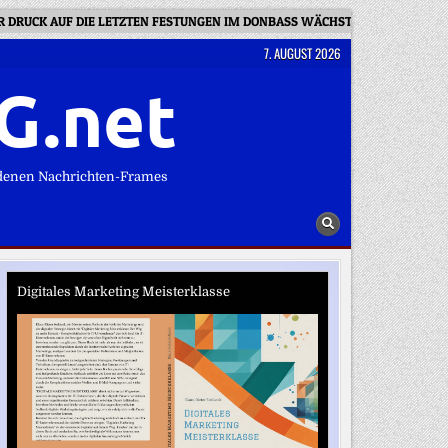
ER DRUCK AUF DIE LETZTEN FESTUNGEN IM DONBASS WÄCHST
TATJAN
7. AUGUST 2026
G.net
denen Nachrichten-Frames
Digitales Marketing Meisterklasse