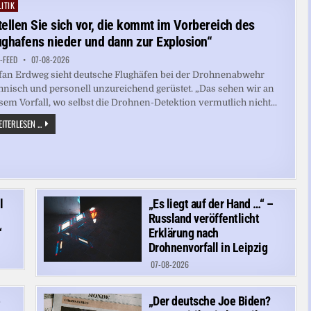
SIND
ITIK
ted
WIE
STICKIGE
tellen Sie sich vor, die kommt im Vorbereich des
BACKÖFEN“
ughafens nieder und dann zur Explosion“
-FEED
07-08-2026
fan Erdweg sieht deutsche Flughäfen bei der Drohnenabwehr
hnisch und personell unzureichend gerüstet. „Das sehen wir an
sem Vorfall, wo selbst die Drohnen-Detektion vermutlich nicht...
„STELLEN
ITERLESEN ...
SIE
SICH
VOR,
DIE
KOMMT
IM
VORBEREICH
DES
l
„Es liegt auf der Hand …“ –
FLUGHAFENS
NIEDER
Russland veröffentlicht
UND
DANN
“
Erklärung nach
ZUR
Drohnenvorfall in Leipzig
EXPLOSION“
07-08-2026
e
„Der deutsche Joe Biden?