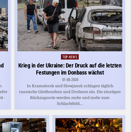
TOP-NEWS
Posted
in
nd
Krieg in der Ukraine: Der Druck auf die letzten
Festungen im Donbass wächst
07-08-2026
n
In Kramatorsk und Slowjansk schlagen täglich
efer
russische Gleitbomben und Drohnen ein. Die einstigen
t -
Rückzugsorte werden mehr und mehr zum
Schlachtfeld....