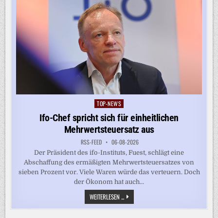
TOP-NEWS
Posted
in
Ifo-Chef spricht sich für einheitlichen
Mehrwertsteuersatz aus
RSS-FEED
06-08-2026
Der Präsident des ifo-Instituts, Fuest, schlägt eine
Abschaffung des ermäßigten Mehrwertsteuersatzes von
sieben Prozent vor. Viele Waren würde das verteuern. Doch
der Ökonom hat auch...
IFO-
WEITERLESEN ...
CHEF
SPRICHT
SICH