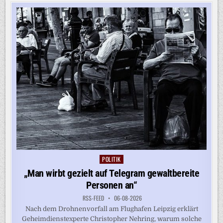
FÜR
EINHEITLICHEN
MEHRWERTSTEUERSATZ
AUS
POLITIK
Posted
in
„Man wirbt gezielt auf Telegram gewaltbereite
Personen an“
RSS-FEED
06-08-2026
Nach dem Drohnenvorfall am Flughafen Leipzig erklärt
Geheimdienstexperte Christopher Nehring, warum solche