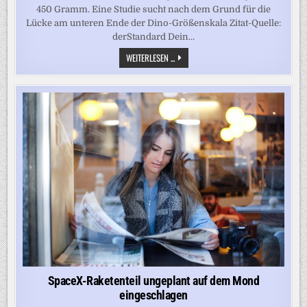
450 Gramm. Eine Studie sucht nach dem Grund für die
Lücke am unteren Ende der Dino-Größenskala Zitat-Quelle:
derStandard Dein…
WARUM
WEITERLESEN ...
WAREN
DINOSAURIER
NIE
SO
KLEIN
WIE
EINE
MAUS?
SpaceX-Raketenteil ungeplant auf dem Mond
eingeschlagen