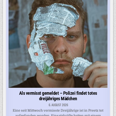
INFLUENCERIN
AUS
DEM
FLIEGER
Als vermisst gemeldet – Polizei findet totes
dreijähriges Mädchen
6. AUGUST 2026
Eine seit Mittwoch vermisste Dreijährige ist in Preetz tot
aufgefunden worden. Einsatzkräfte hatten mit einem