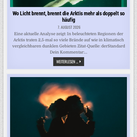
Wo Licht brennt, brennt die Arktis mehr als doppelt so
häufig
7. AUGUST 2026
Eine aktuelle Analyse zeigt: In beleuchteten Regionen der
Arktis traten 2,5-mal so viele Brände auf wie in klimatisch
vergleichbaren dunklen Gebieten Zitat-Quelle: derStandard
Dein Kommentar:…
WO
WEITERLESEN ...
LICHT
BRENNT,
BRENNT
DIE
ARKTIS
MEHR
ALS
DOPPELT
SO
HÄUFIG