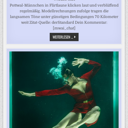
Pottwal-Männchen in Flirtlaune klicken laut und verblüffend
regelmäßig. Modellrechnungen zufolge tragen die
langsamen Töne unter günstigen Bedingungen 70 Kilometer
weit Zitat-Quelle: derStandard Dein Kommentar:
[mwai_chat]
DAS
WEITERLESEN ...
LAUTESTE
JE
GEMESSENE
TIER-
GERÄUSCH
IM
OZEAN