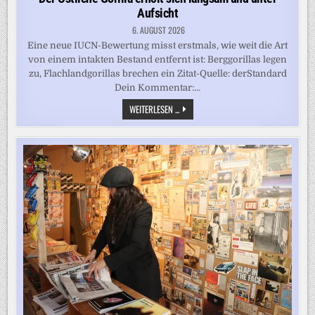
Aufsicht
6. AUGUST 2026
Eine neue IUCN-Bewertung misst erstmals, wie weit die Art
von einem intakten Bestand entfernt ist: Berggorillas legen
zu, Flachlandgorillas brechen ein Zitat-Quelle: derStandard
Dein Kommentar:…
DER
WEITERLESEN ...
ÖSTLICHE
GORILLA
ERHOLT
SICH
LANGSAM
UND
UNTER
AUFSICHT