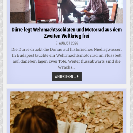
Dürre legt Wehrmachtssoldaten und Motorrad aus dem
Zweiten Weltkrieg frei
7. AUGUST 2026
Die Dürre drückt die Donau auf historisches Niedrigwasser.
In Budapest tauchte ein Wehrmachtsmotorrad im Flussbett
auf, daneben lagen zwei Tote. Weiter flussabwärts sind die
Wracks…
DÜRRE
WEITERLESEN ...
LEGT
WEHRMACHTSSOLDATEN
UND
MOTORRAD
AUS
DEM
ZWEITEN
WELTKRIEG
FREI