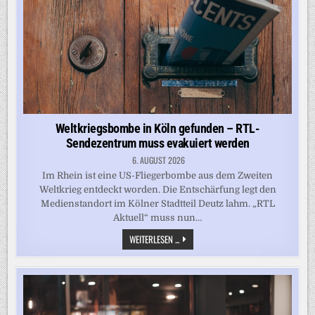
IM
GERICHTSSAAL
AN
Weltkriegsbombe in Köln gefunden – RTL-
Sendezentrum muss evakuiert werden
6. AUGUST 2026
Im Rhein ist eine US-Fliegerbombe aus dem Zweiten
Weltkrieg entdeckt worden. Die Entschärfung legt den
Medienstandort im Kölner Stadtteil Deutz lahm. „RTL
Aktuell“ muss nun…
WELTKRIEGSBOMBE
WEITERLESEN ...
IN
KÖLN
GEFUNDEN
–
RTL-
SENDEZENTRUM
MUSS
EVAKUIERT