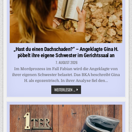
„Hast du einen Dachschaden?“ – Angeklagte Gina H.
pöbelt ihre eigene Schwester im Gerichtssaal an
7. AUGUST 2026
Im Mordprozess im Fall Fabian wird die Angeklagte von
ihrer eigenen Schwester belastet. Das BKA beschreibt Gina
H. als egozentrisch. In ihrer Analyse fiel den…
„HAST
WEITERLESEN ...
DU
EINEN
DACHSCHADEN?“
–
ANGEKLAGTE
GINA
H.
PÖBELT
IHRE
EIGENE
SCHWESTER