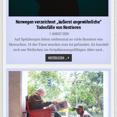
Norwegen verzeichnet „äußerst ungewöhnliche“
Todesfälle von Rentieren
7. AUGUST 2026
Auf Spitzbergen leben siebenmal so viele Rentiere wie
Menschen. 13 der Tiere wurden nun tot gefunden. Es handelt
sich um Weibchen im fortpflanzungsfähigen Alter und…
NORWEGEN
WEITERLESEN ...
VERZEICHNET
„ÄUSSERST U
NGEWÖHNLICHE“ T
ODESFÄLLE V
ON R
ENTIEREN