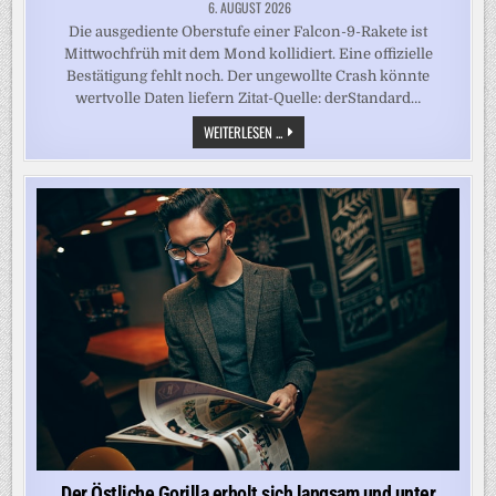
6. AUGUST 2026
Die ausgediente Oberstufe einer Falcon-9-Rakete ist
Mittwochfrüh mit dem Mond kollidiert. Eine offizielle
Bestätigung fehlt noch. Der ungewollte Crash könnte
wertvolle Daten liefern Zitat-Quelle: derStandard…
SPACEX-
WEITERLESEN ...
RAKETENTEIL
UNGEPLANT
AUF
DEM
MOND
EINGESCHLAGEN
Der Östliche Gorilla erholt sich langsam und unter