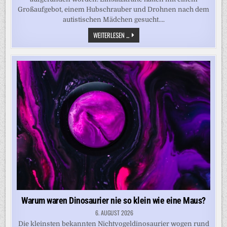
Großaufgebot, einem Hubschrauber und Drohnen nach dem
autistischen Mädchen gesucht….
ALS
WEITERLESEN ...
VERMISST
GEMELDET
–
POLIZEI
FINDET
TOTES
DREIJÄHRIGES
MÄDCHEN
Warum waren Dinosaurier nie so klein wie eine Maus?
6. AUGUST 2026
Die kleinsten bekannten Nichtvogeldinosaurier wogen rund