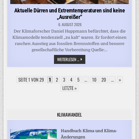
Aktuelle Dürren und Extremtemperaturen sind keine
„Ausreißer“
6. AUGUST 2026
Der Klimaforscher Daniel Huppmann befürchtet, dass die
Klimamodelle tendenziell „zu kalt“ waren. Er fordert einen
raschen Ausstieg aus fossilen Brennstoffen und bessere
gesellschaftliche Vorbereitung Quelle:…
AKTUELLE
WEITERLESEN ...
DÜRREN
UND
EXTREMTEMPERATUREN
SIND
SEITE 1 VON 29
1
2
3
4
5
KEINE
...
10
20
...
»
„AUSREISSER“
LETZTE »
KLIMAWANDEL
Handbuch Klima und Klima-
Änderungen