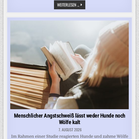
ARCHÄOLOGEN
WEITERLESEN ...
ENTDECKEN
IN
ROM
PRUNKVOLLE
ANLAGE
AUS
DER
KAISERZEIT
Menschlicher Angstschweiß lässt weder Hunde noch
Wölfe kalt
7. AUGUST 2026
Im Rahmen einer Studie reagierten Hunde und zahme Wölfe