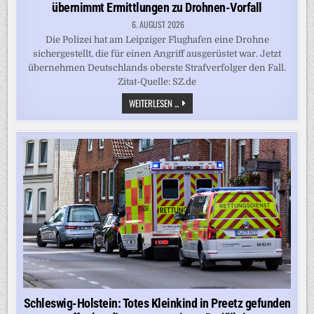
ANGEKLAGT
übernimmt Ermittlungen zu Drohnen-Vorfall
6. AUGUST 2026
Die Polizei hat am Leipziger Flughafen eine Drohne
sichergestellt, die für einen Angriff ausgerüstet war. Jetzt
übernehmen Deutschlands oberste Strafverfolger den Fall.
Zitat-Quelle: SZ.de
ANSCHLAGSVERSUCH
WEITERLESEN ...
IN
LEIPZIG:
BUNDESANWALTSCHAFT
ÜBERNIMMT
ERMITTLUNGEN
ZU
DROHNEN-
VORFALL
Schleswig-Holstein: Totes Kleinkind in Preetz gefunden