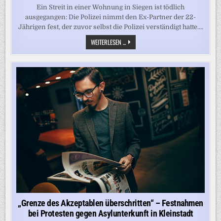
Ein Streit in einer Wohnung in Siegen ist tödlich
ausgegangen: Die Polizei nimmt den Ex-Partner der 22-
Jährigen fest, der zuvor selbst die Polizei verständigt hatte….
22-
WEITERLESEN ...
JÄHRIGE
TOT
IN
WOHNUNG
GEFUNDEN
–
EX-
PARTNER
FESTGENOMMEN
„Grenze des Akzeptablen überschritten“ – Festnahmen
bei Protesten gegen Asylunterkunft in Kleinstadt