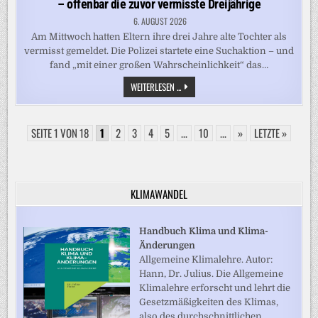
– offenbar die zuvor vermisste Dreijährige
6. AUGUST 2026
Am Mittwoch hatten Eltern ihre drei Jahre alte Tochter als
vermisst gemeldet. Die Polizei startete eine Suchaktion – und
fand „mit einer großen Wahrscheinlichkeit“ das…
SCHLESWIG-
WEITERLESEN ...
HOLSTEIN:
TOTES
KLEINKIND
IN
SEITE 1 VON 18
1
2
3
4
5
PREETZ
...
10
...
»
LETZTE »
GEFUNDEN
–
OFFENBAR
DIE
ZUVOR
VERMISSTE
KLIMAWANDEL
DREIJÄHRIGE
Handbuch Klima und Klima-
Änderungen
Allgemeine Klimalehre. Autor:
Hann, Dr. Julius. Die Allgemeine
Klimalehre erforscht und lehrt die
Gesetzmäßigkeiten des Klimas,
also des durchschnittlichen