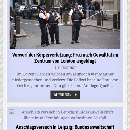
THAILAND
Vorwurf der Körperverletzung: Frau nach Gewalttat im
Zentrum von London angeklagt
7. AUGUST 2026
Im Covent Garden wurden am Mittwoch vier Männer
niedergestochen und verletzt. Die Polizei hat eine Frau vor
Ort festgenommen. Nun gibt es eine Anklage. Quell:…
VORWURF
WEITERLESEN ...
DER
KÖRPERVERLETZUNG:
FRAU
NACH
GEWALTTAT
IM
ZENTRUM
VON
Anschlagsversuch in Leipzig: Bundesanwaltschaft
LONDON