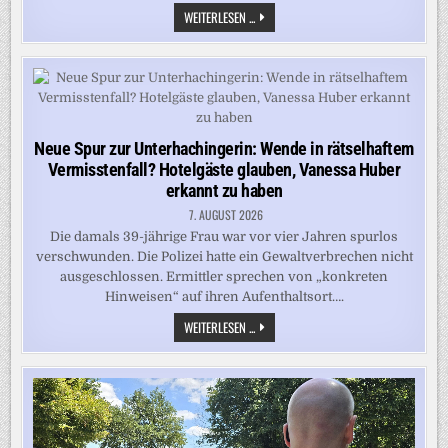
17-
WEITERLESEN ...
JÄHRIGER
FESTGENOMMEN
–
POLIZEI
UND
SEK
JAGTEN
JUGENDLICHEN
Neue Spur zur Unterhachingerin: Wende in rätselhaftem
Vermisstenfall? Hotelgäste glauben, Vanessa Huber
erkannt zu haben
7. AUGUST 2026
Die damals 39-jährige Frau war vor vier Jahren spurlos
verschwunden. Die Polizei hatte ein Gewaltverbrechen nicht
ausgeschlossen. Ermittler sprechen von „konkreten
Hinweisen“ auf ihren Aufenthaltsort….
NEUE
WEITERLESEN ...
SPUR
ZUR
UNTERHACHINGERIN:
WENDE
IN
RÄTSELHAFTEM
VERMISSTENFALL?
HOTELGÄSTE
GLAUBEN,