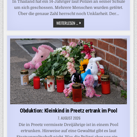
In Thailand hat ein 14-Jähriger laut Polizei an seiner Schule
um sich geschossen. Mehrere Menschen wurden getötet.
Über die genaue Zahl herrscht noch Unklarheit. Der…
MEHRERE
WEITERLESEN ...
TOTE
BEI
SCHÜSSEN
AN
SCHULE
IN
THAILAND
Obduktion: Kleinkind in Preetz ertrank im Pool
7. AUGUST 2026
Die in Preetz vermisste Dreijährige ist in einem Pool
ertrunken. Hinweise auf eine Gewalttat gibt es laut
Staatsanwaltschaft nicht. Was die Polizei aber vor ein…