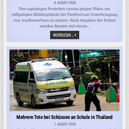
8. AUGUST 2026
Den tagelangen Protesten voraus gingen Pläne, ein
stillgelegtes Militärgelände bei Thetford zur Unterbringung
von Asylbewerbern zu nutzen. Nach Angaben der Polizei
wurden Beamte mit einem…
„GRENZE
WEITERLESEN ...
DES
AKZEPTABLEN
ÜBERSCHRITTEN“
–
FESTNAHMEN
BEI
PROTESTEN
GEGEN
ASYLUNTERKUNFT
IN
KLEINSTADT
Mehrere Tote bei Schüssen an Schule in Thailand
7. AUGUST 2026