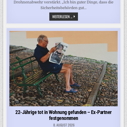
Drohnenabwehr verstärkt. „Ich bin guter Dinge, dass die
Sicherheitsbehörden gut…
„DIE
WEITERLESEN ...
POLIZEI
BEURTEILT
DIE
LAGEN
SEHR
INTENSIV“
22-Jährige tot in Wohnung gefunden – Ex-Partner
festgenommen
8. AUGUST 2026