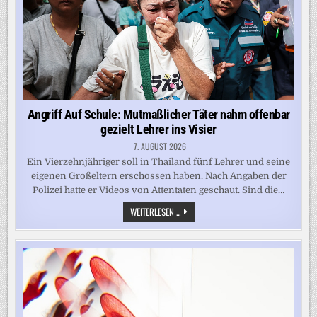
Angriff Auf Schule: Mutmaßlicher Täter nahm offenbar
gezielt Lehrer ins Visier
7. AUGUST 2026
Ein Vierzehnjähriger soll in Thailand fünf Lehrer und seine
eigenen Großeltern erschossen haben. Nach Angaben der
Polizei hatte er Videos von Attentaten geschaut. Sind die…
ANGRIFF
WEITERLESEN ...
AUF
SCHULE:
MUTMASSLICHER T
ÄTER N
AHM O
FFENBAR G
EZIELT L
EHRER I
NS V
ISIER