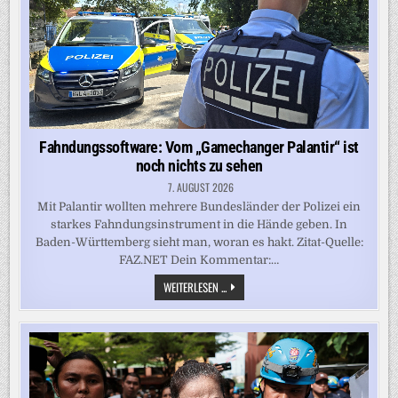
VANESSA
HUBER
ERKANNT
ZU
HABEN
Fahndungssoftware: Vom „Gamechanger Palantir“ ist
noch nichts zu sehen
7. AUGUST 2026
Mit Palantir wollten mehrere Bundesländer der Polizei ein
starkes Fahndungsinstrument in die Hände geben. In
Baden-Württemberg sieht man, woran es hakt. Zitat-Quelle:
FAZ.NET Dein Kommentar:…
FAHNDUNGSSOFTWARE:
WEITERLESEN ...
VOM
„GAMECHANGER
PALANTIR“
IST
NOCH
NICHTS
ZU
SEHEN