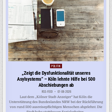
POLITIK
Posted
in
„Zeigt die Dysfunktionalität unseres
Asylsystems“ – Köln lehnte Hilfe bei 500
Abschiebungen ab
RSS-FEED
07-08-2026
Laut dem „Kölner Stadt-Anzeiger“ hat Köln die
Unterstützung des Bundeslandes NRW bei der Rückführung
von rund 500 ausreisepflichtigen Menschen abgelehnt. Die
Stadt habe stattdessen Sozialarbeiter...