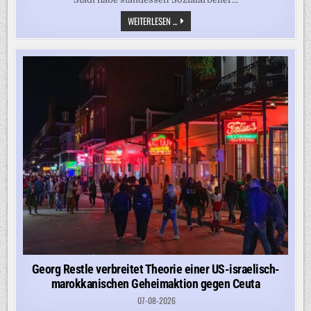
„ZEIGT
WEITERLESEN ...
DIE
DYSFUNKTIONALITÄT
UNSERES
ASYLSYSTEMS“
–
KÖLN
LEHNTE
HILFE
BEI
500
ABSCHIEBUNGEN
AB
Georg Restle verbreitet Theorie einer US-israelisch-
marokkanischen Geheimaktion gegen Ceuta
07-08-2026