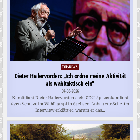
TOP-NEWS
Posted
in
Dieter Hallervorden: „Ich ordne meine Aktivität
als wahltaktisch ein“
07-08-2026
Komödiant Dieter Hallervorden steht CDU-Spitzenkandidat
Sven Schulze im Wahlkampf in Sachsen-Anhalt zur Seite. Im
Interview erklärt er, warum er das...