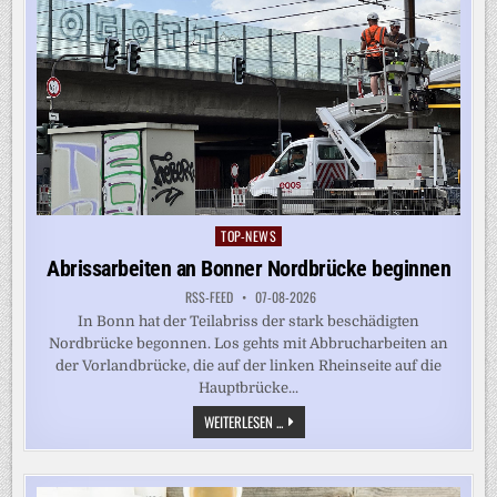
TOP-NEWS
Posted
in
Abrissarbeiten an Bonner Nordbrücke beginnen
RSS-FEED
07-08-2026
In Bonn hat der Teilabriss der stark beschädigten
Nordbrücke begonnen. Los gehts mit Abbrucharbeiten an
der Vorlandbrücke, die auf der linken Rheinseite auf die
Hauptbrücke...
ABRISSARBEITEN
WEITERLESEN ...
AN
BONNER
NORDBRÜCKE
BEGINNEN