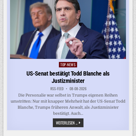
TOP-NEWS
Posted
in
US-Senat bestätigt Todd Blanche als
Justizminister
RSS-FEED
08-08-2026
Die Personalie war selbst in Trumps eigenen Reihen
umstritten: Nur mit knapper Mehrheit hat der US-Senat Todd
Blanche, Trumps früheren Anwalt, als Justizminister
bestätigt. Auch...
US-
WEITERLESEN ...
SENAT
BESTÄTIGT
TODD