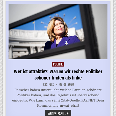
BLANCHE
ALS
JUSTIZMINISTER
POLITIK
Posted
in
Wer ist attraktiv?: Warum wir rechte Politiker
schöner finden als linke
RSS-FEED
08-08-2026
Forscher haben untersucht, welche Parteien schönere
Politiker haben, und das Ergebnis ist überraschend
eindeutig. Wie kann das sein? Zitat-Quelle: FAZ.NET Dein
Kommentar: [mwai_chat]
WER
WEITERLESEN ...