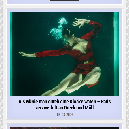
IST
ATTRAKTIV?:
WARUM
WIR
RECHTE
POLITIKER
SCHÖNER
FINDEN
ALS
LINKE
Als würde man durch eine Kloake waten – Paris
verzweifelt an Dreck und Müll
08-08-2026