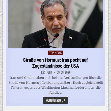
TOP-NEWS
Posted
in
Straße von Hormus: Iran pocht auf
Zugeständnisse der USA
RSS-FEED
09-08-2026
Iran und Oman haben sich bei den Verhandlungen über die
Straße von Hormus offenbar angenähert. Doch zugleich stellt
Teheran gegenüber Washington Maximalforderungen, die
für die...
STRASSE V
WEITERLESEN ...
ON H
ORMUS: I
RAN P