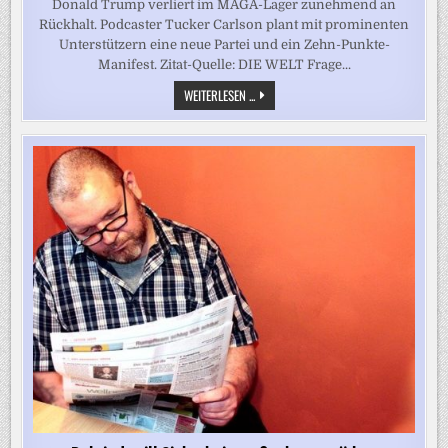
Donald Trump verliert im MAGA-Lager zunehmend an
Rückhalt. Podcaster Tucker Carlson plant mit prominenten
Unterstützern eine neue Partei und ein Zehn-Punkte-
Manifest. Zitat-Quelle: DIE WELT Frage...
MAGA-
WEITERLESEN ...
LAGER
SPALTET
SICH
IMMER
MEHR