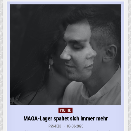
OCHT A
UF Z
UGESTÄNDNISSE D
ER U
SA
POLITIK
Posted
in
MAGA-Lager spaltet sich immer mehr
RSS-FEED
09-08-2026