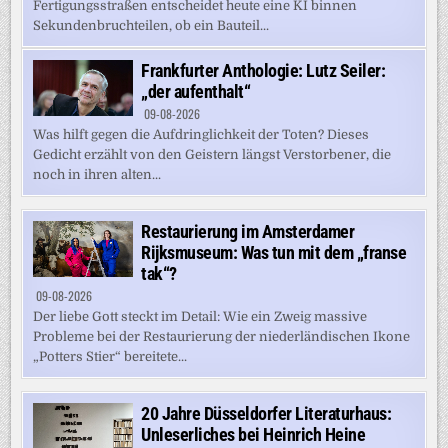
Fertigungsstraßen entscheidet heute eine KI binnen
Sekundenbruchteilen, ob ein Bauteil...
Frankfurter Anthologie: Lutz Seiler:
„der aufenthalt“
09-08-2026
Was hilft gegen die Aufdringlichkeit der Toten? Dieses
Gedicht erzählt von den Geistern längst Verstorbener, die
noch in ihren alten...
Restaurierung im Amsterdamer
Rijksmuseum: Was tun mit dem „franse
tak“?
09-08-2026
Der liebe Gott steckt im Detail: Wie ein Zweig massive
Probleme bei der Restaurierung der niederländischen Ikone
„Potters Stier“ bereitete...
20 Jahre Düsseldorfer Literaturhaus:
Unleserliches bei Heinrich Heine