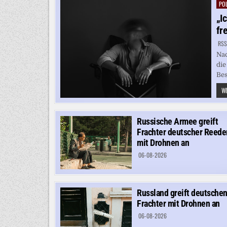
POL
Pos
in
„I
fr
RSS
Nac
die
Bes
WE
Russische Armee greift
Frachter deutscher Reede
mit Drohnen an
06-08-2026
Russland greift deutsche
Frachter mit Drohnen an
06-08-2026