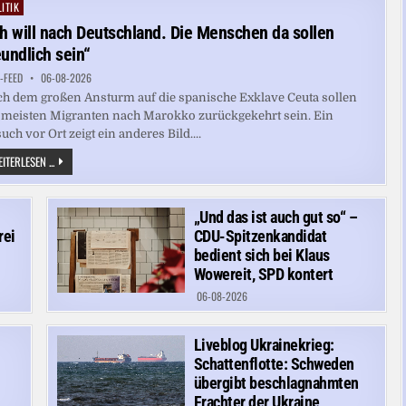
SEINE
ITIK
ted
FANS
WARTEN
ch will nach Deutschland. Die Menschen da sollen
LÄSST
eundlich sein“
-FEED
06-08-2026
h dem großen Ansturm auf die spanische Exklave Ceuta sollen
 meisten Migranten nach Marokko zurückgekehrt sein. Ein
uch vor Ort zeigt ein anderes Bild....
„ICH
ITERLESEN ...
WILL
NACH
DEUTSCHLAND.
DIE
„Und das ist auch gut so“ –
MENSCHEN
DA
rei
CDU-Spitzenkandidat
SOLLEN
FREUNDLICH
bedient sich bei Klaus
SEIN“
Wowereit, SPD kontert
06-08-2026
n
Liveblog Ukrainekrieg:
Schattenflotte: Schweden
übergibt beschlagnahmten
Frachter der Ukraine