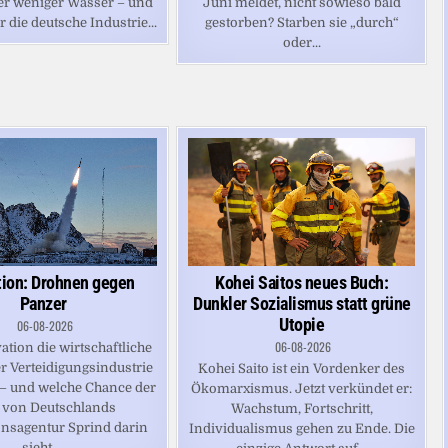
er weniger Wasser – und
Juni meldet, nicht sowieso bald
r die deutsche Industrie...
gestorben? Starben sie „durch“
oder...
tion: Drohnen gegen
Kohei Saitos neues Buch:
Panzer
Dunkler Sozialismus statt grüne
Utopie
06-08-2026
06-08-2026
tion die wirtschaftliche
r Verteidigungsindustrie
Kohei Saito ist ein Vordenker des
 – und welche Chance der
Ökomarxismus. Jetzt verkündet er:
 von Deutschlands
Wachstum, Fortschritt,
nsagentur Sprind darin
Individualismus gehen zu Ende. Die
sieht....