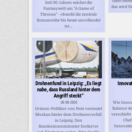
führt imm
Seit 30 Jahren wächst die
das wird fü
Fantasywelt um "A Game of
Thrones" - obwohl die zentrale
Romanreihe bis heute unvollendet
ist....
Drohnenfund in Leipzig: „Es liegt
Innova
nahe, dass Russland hinter dem
Angriff steckt“
06-08-2026
Wie Innova
Balance de
Grünen-Politiker von Notz vermutet
verschiebt
Moskau hinter dem Drohnenvorfall
Chef
in Leipzig. Den
Innovatio
Bundesinnenminister fordert er