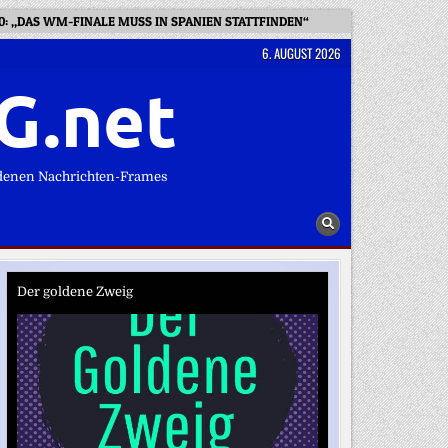
: „DAS WM-FINALE MUSS IN SPANIEN STATTFINDEN“
WEGEN KOT AU
6. AUGUST 2026
G.net
denen Nachrichten-Frames
Der goldene Zweig