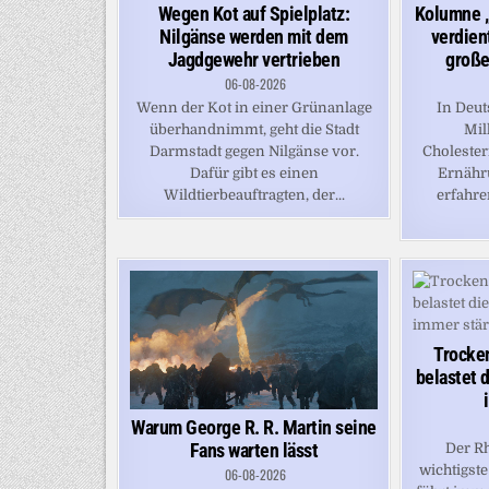
Wegen Kot auf Spielplatz:
Kolumne „
Nilgänse werden mit dem
verdien
Jagdgewehr vertrieben
große
06-08-2026
Wenn der Kot in einer Grünanlage
In Deu
überhandnimmt, geht die Stadt
Mil
Darmstadt gegen Nilgänse vor.
Cholester
Dafür gibt es einen
Ernähru
Wildtierbeauftragten, der...
erfahre
Trocken
belastet 
Warum George R. R. Martin seine
Fans warten lässt
Der Rh
wichtigst
06-08-2026