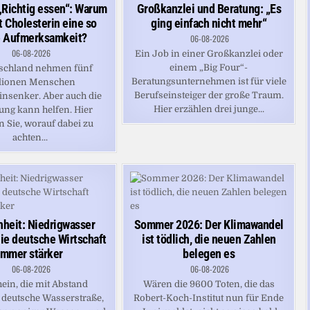
Großkanzlei und Beratung: „Es
Richtig essen“: Warum
ging einfach nicht mehr“
t Cholesterin eine so
 Aufmerksamkeit?
06-08-2026
06-08-2026
Ein Job in einer Großkanzlei oder
einem „Big Four“-
tschland nehmen fünf
Beratungsunternehmen ist für viele
lionen Menschen
Berufseinsteiger der große Traum.
insenker. Aber auch die
Hier erzählen drei junge...
ng kann helfen. Hier
n Sie, worauf dabei zu
achten...
heit: Niedrigwasser
Sommer 2026: Der Klimawandel
die deutsche Wirtschaft
ist tödlich, die neuen Zahlen
immer stärker
belegen es
06-08-2026
06-08-2026
ein, die mit Abstand
Wären die 9600 Toten, die das
e deutsche Wasserstraße,
Robert-Koch-Institut nun für Ende