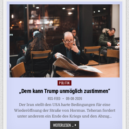
UKRAINE:
STUNDENLANGER
LUFTALARM
IN
ODESSA
POLITIK
Posted
in
„Dem kann Trump unmöglich zustimmen“
RSS-FEED
09-08-2026
Der Iran stellt den USA harte Bedingungen für eine
Wiederöffnung der Straße von Hormus. Teheran fordert
unter anderem ein Ende des Kriegs und den Abzug...
„DEM
WEITERLESEN ...
KANN