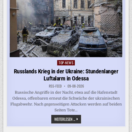
TOP-NEWS
Posted
in
Russlands Krieg in der Ukraine: Stundenlanger
Luftalarm in Odessa
RSS-FEED
09-08-2026
Russische Angriffe in der Nacht, etwa auf die Hafenstadt
Odessa, offenbaren erneut die Schwäche der ukrainischen
Flugabwehr. Nach gegenseitigen Attacken werden auf beiden
Seiten Tote...
RUSSLANDS
WEITERLESEN ...
KRIEG
IN
DER