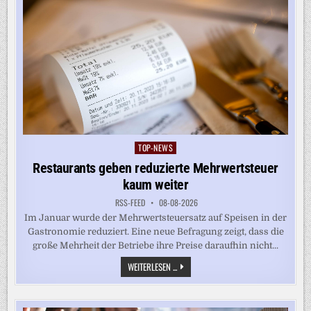
TOP-NEWS
Posted
in
Restaurants geben reduzierte Mehrwertsteuer
kaum weiter
RSS-FEED
08-08-2026
Im Januar wurde der Mehrwertsteuersatz auf Speisen in der
Gastronomie reduziert. Eine neue Befragung zeigt, dass die
große Mehrheit der Betriebe ihre Preise daraufhin nicht...
RESTAURANTS
WEITERLESEN ...
GEBEN
REDUZIERTE
MEHRWERTSTEUER
KAUM
WEITER