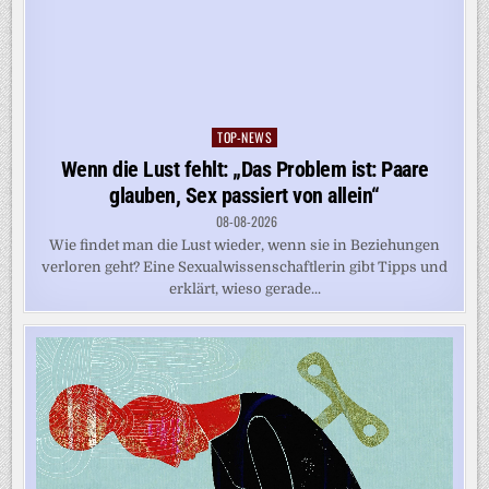
TOP-NEWS
Posted
in
Wenn die Lust fehlt: „Das Problem ist: Paare
glauben, Sex passiert von allein“
08-08-2026
Wie findet man die Lust wieder, wenn sie in Beziehungen
verloren geht? Eine Sexualwissenschaftlerin gibt Tipps und
erklärt, wieso gerade...