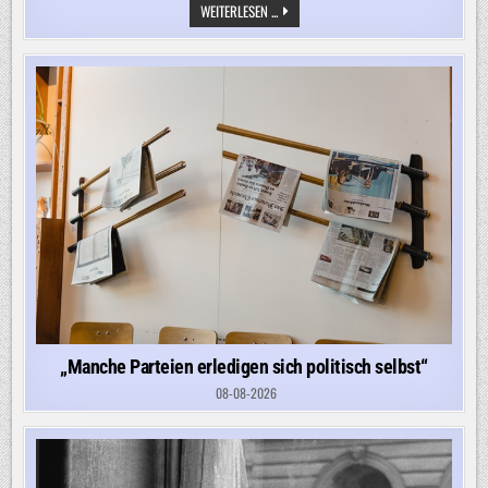
„BÜRGERNÄHE
WEITERLESEN ...
LEBEN“
–
STADTRAT
KÜNDIGT
SWINGERPARTY
IM
RATHAUS
AN
„Manche Parteien erledigen sich politisch selbst“
08-08-2026