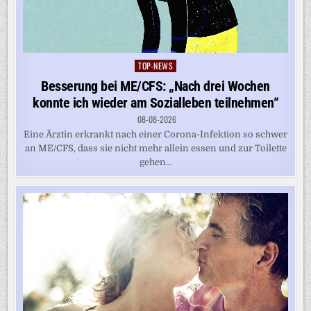
TOP-NEWS
Posted
in
Besserung bei ME/CFS: „Nach drei Wochen
konnte ich wieder am Sozialleben teilnehmen“
08-08-2026
Eine Ärztin erkrankt nach einer Corona-Infektion so schwer
an ME/CFS, dass sie nicht mehr allein essen und zur Toilette
gehen...