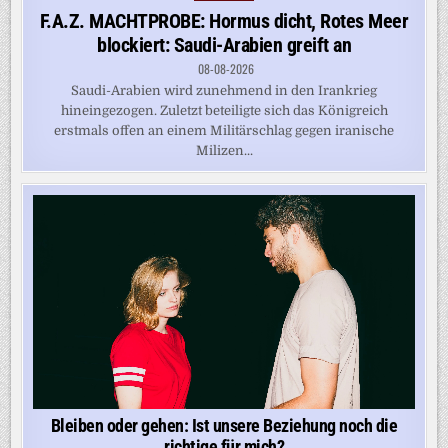
in
F.A.Z. MACHTPROBE: Hormus dicht, Rotes Meer
blockiert: Saudi-Arabien greift an
08-08-2026
Saudi-Arabien wird zunehmend in den Irankrieg
hineingezogen. Zuletzt beteiligte sich das Königreich
erstmals offen an einem Militärschlag gegen iranische
Milizen...
Bleiben oder gehen: Ist unsere Beziehung noch die
richtige für mich?