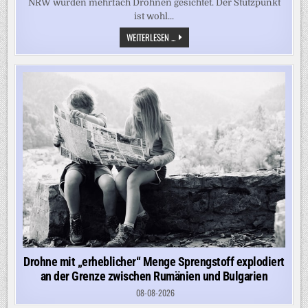
NRW wurden mehrfach Drohnen gesichtet. Der Stützpunkt
ist wohl...
BUNDESWEHR
WEITERLESEN ...
MELDET
DROHNEN
ÜBER
„PATRIOT-
WERFT“
IN
NRW
–
HIER
LIEGT
MATERIAL
130
METER
UNTER
DER
ERDE
Drohne mit „erheblicher“ Menge Sprengstoff explodiert
an der Grenze zwischen Rumänien und Bulgarien
08-08-2026