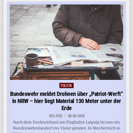
STÄRKER
KOOPERIEREN
–
TROTZ
BELGRADS
KREML-
NÄHE
POLITIK
Posted
in
Bundeswehr meldet Drohnen über „Patriot-Werft“
in NRW – hier liegt Material 130 Meter unter der
Erde
RSS-FEED
08-08-2026
Nach dem Drohnenfund am Flughafen Leipzig ist nun ein
Bundeswehrstandort ins Visier geraten. In Mechernich in