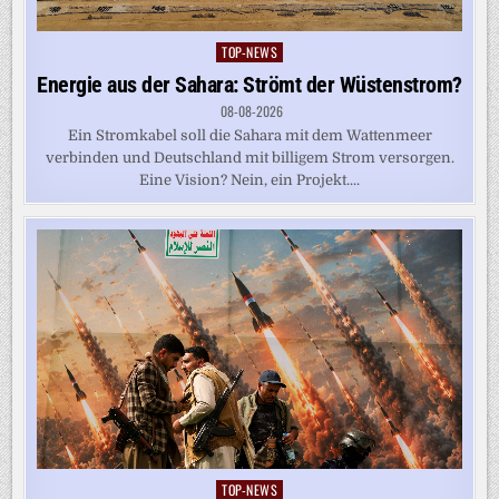
TOP-NEWS
Posted
in
Energie aus der Sahara: Strömt der Wüstenstrom?
08-08-2026
Ein Stromkabel soll die Sahara mit dem Wattenmeer
verbinden und Deutschland mit billigem Strom versorgen.
Eine Vision? Nein, ein Projekt....
TOP-NEWS
Posted