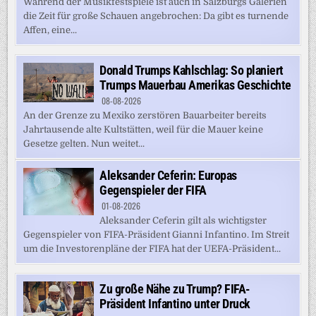
Während der Musikfestspiele ist auch in Salzburgs Galerien
die Zeit für große Schauen angebrochen: Da gibt es turnende
Affen, eine...
Donald Trumps Kahlschlag: So planiert
Trumps Mauerbau Amerikas Geschichte
08-08-2026
An der Grenze zu Mexiko zerstören Bauarbeiter bereits
Jahrtausende alte Kultstätten, weil für die Mauer keine
Gesetze gelten. Nun weitet...
Aleksander Ceferin: Europas
Gegenspieler der FIFA
01-08-2026
Aleksander Ceferin gilt als wichtigster
Gegenspieler von FIFA-Präsident Gianni Infantino. Im Streit
um die Investorenpläne der FIFA hat der UEFA-Präsident...
Zu große Nähe zu Trump? FIFA-
Präsident Infantino unter Druck