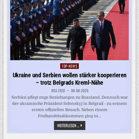
TOP-NEWS
Posted
in
Ukraine und Serbien wollen stärker kooperieren
– trotz Belgrads Kreml-Nähe
RSS-FEED
08-08-2026
Serbien pflegt enge Beziehungen zu Russland. Dennoch war
der ukrainische Präsident Selenskyj in Belgrad - zu seinem
ersten offiziellen Besuch. Neben einem
Freihandelsabkommen ging es...
UKRAINE
WEITERLESEN ...
UND
SERBIEN
WOLLEN