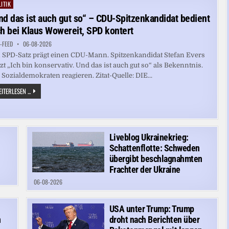
WAHLPRÜFUNG
ITIK
ted
nd das ist auch gut so“ – CDU-Spitzenkandidat bedient
ch bei Klaus Wowereit, SPD kontert
-FEED
06-08-2026
 SPD-Satz prägt einen CDU-Mann. Spitzenkandidat Stefan Evers
zt „Ich bin konservativ. Und das ist auch gut so“ als Bekenntnis.
 Sozialdemokraten reagieren. Zitat-Quelle: DIE...
„UND
ITERLESEN ...
DAS
IST
AUCH
GUT
SO“
–
CDU-
n
Liveblog Ukrainekrieg:
SPITZENKANDIDAT
Schattenflotte: Schweden
BEDIENT
SICH
übergibt beschlagnahmten
BEI
Frachter der Ukraine
KLAUS
WOWEREIT,
06-08-2026
SPD
KONTERT
USA unter Trump: Trump
n
droht nach Berichten über