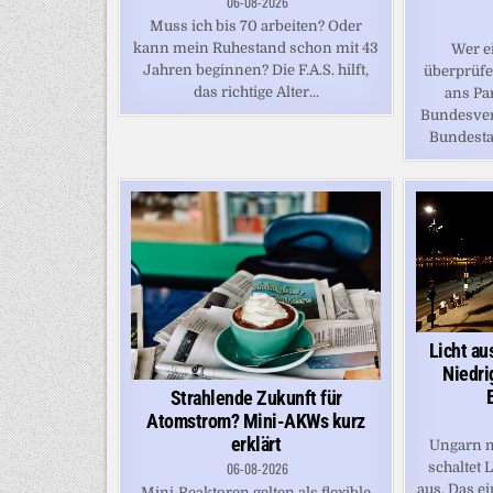
06-08-2026
Muss ich bis 70 arbeiten? Oder
kann mein Ruhestand schon mit 43
Wer e
Jahren beginnen? Die F.A.S. hilft,
überprüfe
das richtige Alter...
ans Pa
Bundesver
Bundestag
Licht au
Niedri
Strahlende Zukunft für
Atomstrom? Mini-AKWs kurz
erklärt
Ungarn m
06-08-2026
schaltet 
aus. Das e
Mini‑Reaktoren gelten als flexible