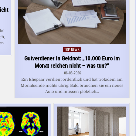
icht
o
Mal
ch,
en
TOP-NEWS
Posted
in
Gutverdiener in Geldnot: „10.000 Euro im
Monat reichen nicht – was tun?“
06-08-2026
Ein Ehepaar verdient ordentlich und hat trotzdem am
Monatsende nichts übrig. Bald brauchen sie ein neues
Auto und müssen plötzlich...