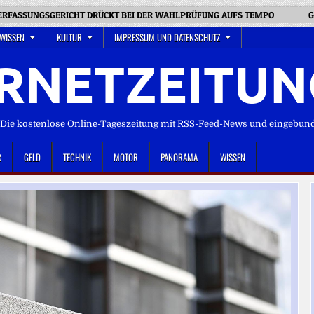
RFASSUNGSGERICHT DRÜCKT BEI DER WAHLPRÜFUNG AUFS TEMPO
G
 WISSEN
KULTUR
IMPRESSUM UND DATENSCHUTZ
RNETZEITUN
ie kostenlose Online-Tageszeitung mit RSS-Feed-News und eingebun
R
GELD
TECHNIK
MOTOR
PANORAMA
WISSEN