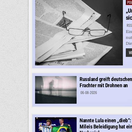
POL
Pos
in
„U
si
RSS
Ein
nut
Die
WE
Russland greift deutsche
Frachter mit Drohnen an
06-08-2026
Nannte Lula einen „dieb“:
Mileis Beleidigung hat ei