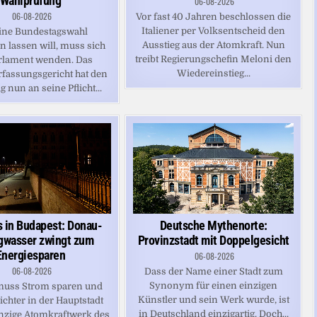
Wahlprüfung
06-08-2026
06-08-2026
Vor fast 40 Jahren beschlossen die
Italiener per Volksentscheid den
ine Bundestagswahl
Ausstieg aus der Atomkraft. Nun
n lassen will, muss sich
treibt Regierungschefin Meloni den
rlament wenden. Das
Wiedereinstieg...
fassungsgericht hat den
 nun an seine Pflicht...
s in Budapest: Donau-
Deutsche Mythenorte:
gwasser zwingt zum
Provinzstadt mit Doppelgesicht
Energiesparen
06-08-2026
06-08-2026
Dass der Name einer Stadt zum
Synonym für einen einzigen
uss Strom sparen und
Künstler und sein Werk wurde, ist
Lichter in der Hauptstadt
in Deutschland einzigartig. Doch...
inzige Atomkraftwerk des