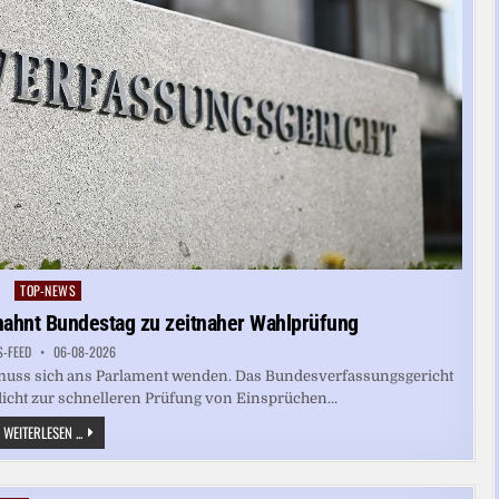
TOP-NEWS
Posted
in
ahnt Bundestag zu zeitnaher Wahlprüfung
S-FEED
06-08-2026
 muss sich ans Parlament wenden. Das Bundesverfassungsgericht
licht zur schnelleren Prüfung von Einsprüchen...
BUNDESVERFASSUNGSGERICHT
WEITERLESEN ...
ERMAHNT
BUNDESTAG
ZU
ZEITNAHER