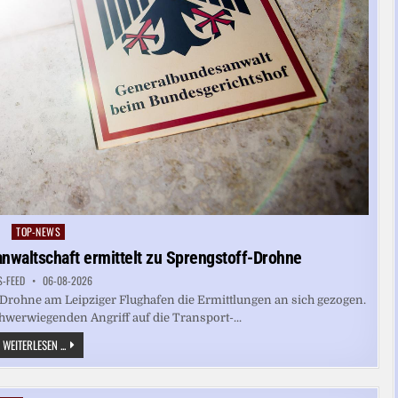
TOP-NEWS
Posted
in
nwaltschaft ermittelt zu Sprengstoff-Drohne
S-FEED
06-08-2026
-Drohne am Leipziger Flughafen die Ermittlungen an sich gezogen.
hwerwiegenden Angriff auf die Transport-...
FLUGHAFEN
WEITERLESEN ...
HALLE/LEIPZIG:
BUNDESANWALTSCHAFT
ERMITTELT
ZU