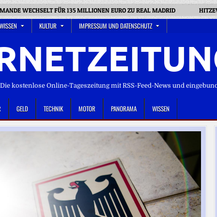
MANDE WECHSELT FÜR 135 MILLIONEN EURO ZU REAL MADRID
HITZE
 WISSEN
KULTUR
IMPRESSUM UND DATENSCHUTZ
RNETZEITUN
ie kostenlose Online-Tageszeitung mit RSS-Feed-News und eingebun
R
GELD
TECHNIK
MOTOR
PANORAMA
WISSEN