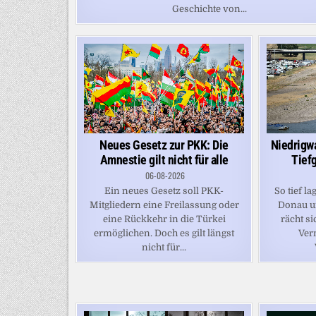
Geschichte von...
Neues Gesetz zur PKK: Die
Niedrigw
Amnestie gilt nicht für alle
Tief
06-08-2026
Ein neues Gesetz soll PKK-
So tief l
Mitgliedern eine Freilassung oder
Donau un
eine Rückkehr in die Türkei
rächt si
ermöglichen. Doch es gilt längst
Ver
nicht für...