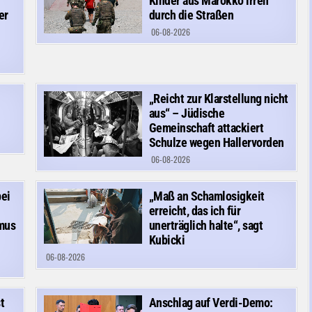
Kinder aus Marokko irren
er
durch die Straßen
06-08-2026
„Reicht zur Klarstellung nicht
aus“ – Jüdische
Gemeinschaft attackiert
Schulze wegen Hallervorden
06-08-2026
bei
„Maß an Schamlosigkeit
erreicht, das ich für
smus
unerträglich halte“, sagt
Kubicki
06-08-2026
t
Anschlag auf Verdi-Demo: