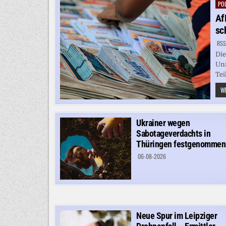
POL
Pos
in
Af
sc
RSS
Die
Uni
Tei
WE
Ukrainer wegen
Sabotageverdachts in
Thüringen festgenommen
06-08-2026
Neue Spur im Leipziger