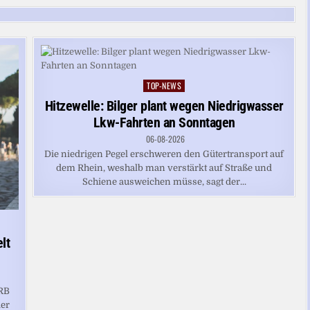
TOP-NEWS
Posted
in
Hitzewelle: Bilger plant wegen Niedrigwasser
Lkw-Fahrten an Sonntagen
06-08-2026
Die niedrigen Pegel erschweren den Gütertransport auf
dem Rhein, weshalb man verstärkt auf Straße und
Schiene ausweichen müsse, sagt der...
lt
 RB
der