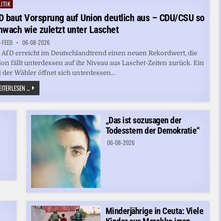
SPRENGSTOFF-
ITIK
ted
DROHNE
D baut Vorsprung auf Union deutlich aus – CDU/CSU so
hwach wie zuletzt unter Laschet
-FEED
06-08-2026
 AfD erreicht im Deutschlandtrend einen neuen Rekordwert, die
on fällt unterdessen auf ihr Niveau aus Laschet-Zeiten zurück. Ein
l der Wähler öffnet sich unterdessen...
AFD
ITERLESEN ...
BAUT
VORSPRUNG
AUF
UNION
DEUTLICH
„Das ist sozusagen der
AUS –
Todesstern der Demokratie“
CDU/CSU
SO
06-08-2026
SCHWACH
WIE
ZULETZT
UNTER
LASCHET
Minderjährige in Ceuta: Viele