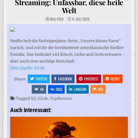
Streaming: Unfassbar, diese heile
Welt
RSS-FEED
9. JULI 2026
Netflix holt die Siebzigerjahre-Serie „Unsere kleine Farm“
zurück, und mit ihr die berühmteste amerikanische Siedler-
Familie. Das bedeutet viel Kitsch, Liebe und Gottvertrauen –
aber auch eine wichtige Botschaft.
Zitat-Quelle: SZ.de
TWITTER
FACEBOOK
PINTEREST
REDDIT
Share:
VK
DIGG
LINKEDIN
MIX
Tagged
SZ
,
SZ.de
,
Topthemen
Auch interessant: