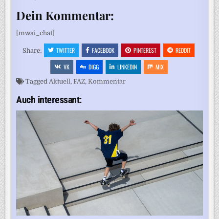
Dein Kommentar:
[mwai_chat]
TWITTER
FACEBOOK
PINTEREST
REDDIT
Share:
VK
DIGG
LINKEDIN
MIX
Tagged
Aktuell
,
FAZ
,
Kommentar
Auch interessant: