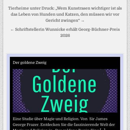
Beitragsnavigation
Tierheime unter Druck: „Wem Kunstrasen wichtiger ist als
das Leben von Hunden und Katzen, den müssen wir vor
Gericht zwingen“ →
← Schriftstellerin Wunnicke erhält Georg-Büchner-Preis
2026
Der goldene Zweig
Eine Studie über Magie und Religion. Von Sir James
George Frazer. Entdecken Sie die faszinierende Welt der