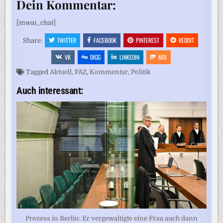
Dein Kommentar:
[mwai_chat]
TWITTER
FACEBOOK
PINTEREST
REDDIT
Share:
VK
DIGG
LINKEDIN
MIX
Tagged
Aktuell
,
FAZ
,
Kommentar
,
Politik
Auch interessant:
Prozess in Berlin: Er vergewaltigte eine Frau auch dann