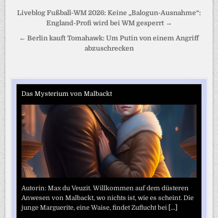
Beitragsnavigation
Liveblog Fußball-WM 2026: Keine „Balogun-Ausnahme“:
England-Profi wird bei WM gesperrt →
← Berlin kauft Tomahawk: Um Putin von einem Angriff
abzuschrecken
Das Mysterium von Malbackt
Autorin: Max du Veuzit. Willkommen auf dem düsteren
Anwesen von Malbackt, wo nichts ist, wie es scheint. Die
junge Marguerite, eine Waise, findet Zuflucht bei
[...]