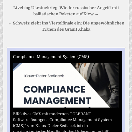
Beitragsnavigation
Liveblog Ukrainekrieg: Wieder russischer Angriff mit
ballistischen Raketen auf Kiew →
← Schweiz zieht ins Viertelfinale ein: Die ungewöhnlichen
Tränen des Granit Xhaka
Compliance-Management-System (CMS)
Effektives CMS mit modernen TOLERANT
Softwarelösungen „Compliance Management System
(CMS)“ von Klaus-Dieter Sedlacek ist ein
praxisorientiertes Handbuch, das Unternehmen hilft,