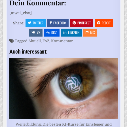
Dein Kommentar:
[mwai_chat]
TWITTER
FACEBOOK
PINTEREST
REDDIT
Share:
VK
DIGG
LINKEDIN
MIX
Tagged
Aktuell
,
FAZ
,
Kommentar
Auch interessant:
Weiterbildung: Die besten KI-Kurse für Einsteiger und