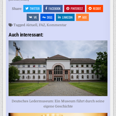
TWITTER
FACEBOOK
PINTEREST
REDDIT
Share:
VK
DIGG
LINKEDIN
MIX
Tagged
Aktuell
,
FAZ
,
Kommentar
Auch interessant:
Deutsches Ledermuseum: Ein Museum führt durch seine
eigene Geschichte