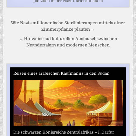
plötzlich in der Nazi-Kartei auftaucht
Beitragsnavigation
Wie Nazis millionenfache Sterilisierungen mittels einer
Zimmerpflanze planten →
← Hinweise auf kulturellen Austausch zwischen
Neandertalern und modernen Menschen
Reisen eines arabischen Kaufmanns in den Sudan
Die schwarzen Königreiche Zentralafrikas – I. Darfur