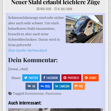
Neuer Stahl erlaubt leichtere Züge
RSS-FEED
8. JULI 2026
Schienenfahrzeuge sind sehr sicher,
aber auch sehr schwer. Um stark
belastbaren Stahl einzusetzen,
braucht es aber auch neue
Schweißtechniken. Daran wird in
Graz geforscht
Zitat-Quelle: derStandard
Dein Kommentar:
[mwai_chat]
TWITTER
FACEBOOK
PINTEREST
REDDIT
Share:
VK
DIGG
LINKEDIN
MIX
Tagged
Kommentar
,
Panorama
Auch interessant: