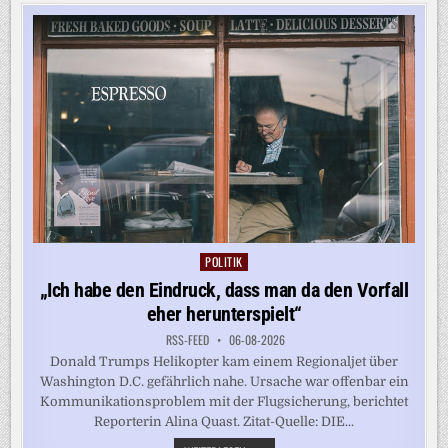
ZU
SPRENGSTOFF-
DROHNE
POLITIK
Posted
in
„Ich habe den Eindruck, dass man da den Vorfall
eher herunterspielt“
RSS-FEED
06-08-2026
Donald Trumps Helikopter kam einem Regionaljet über
Washington D.C. gefährlich nahe. Ursache war offenbar ein
Kommunikationsproblem mit der Flugsicherung, berichtet
Reporterin Alina Quast. Zitat-Quelle: DIE...