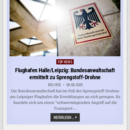
TOP-NEWS
Posted
in
Flughafen Halle/Leipzig: Bundesanwaltschaft
ermittelt zu Sprengstoff-Drohne
RSS-FEED
06-08-2026
Die Bundesanwaltschaft hat im Fall der Sprengstoff-Drohne
am Leipziger Flughafen die Ermittlungen an sich gezogen. Es
handele sich um einen "schwerwiegenden Angriff auf die
Transport-...
FLUGHAFEN
WEITERLESEN ...
HALLE/LEIPZIG:
BUNDESANWALTSCHAFT
ERMITTELT