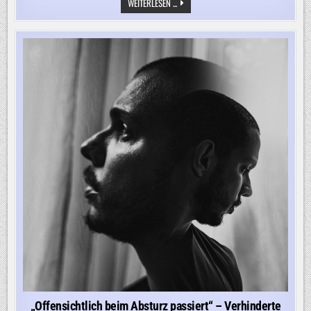
„ICH
WEITERLESEN ...
HABE
DEN
EINDRUCK,
DASS
MAN
DA
DEN
VORFALL
EHER
HERUNTERSPIELT“
„Offensichtlich beim Absturz passiert“ – Verhinderte