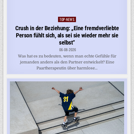
TOP-NEWS
Posted
in
Crush in der Beziehung: „Eine fremdverliebte
Person fühlt sich, als sei sie wieder mehr sie
selbst“
06-08-2026
Was hat es zu bedeuten, wenn man echte Gefühle für
jemanden anders als den Partner entwickelt? Eine
Paartherapeutin über harmlose...