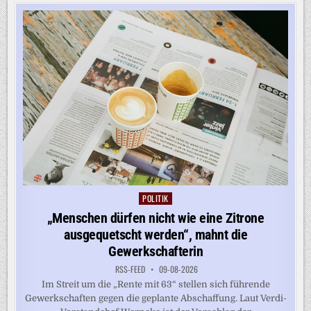
DES
LKW-
FAHRVERBOTS
BEDEUTET
POLITIK
Posted
in
„Menschen dürfen nicht wie eine Zitrone
ausgequetscht werden“, mahnt die
Gewerkschafterin
RSS-FEED
09-08-2026
Im Streit um die „Rente mit 63“ stellen sich führende
Gewerkschaften gegen die geplante Abschaffung. Laut Verdi-