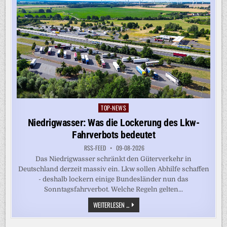
TOP-NEWS
Posted
in
Niedrigwasser: Was die Lockerung des Lkw-
Fahrverbots bedeutet
RSS-FEED
09-08-2026
Das Niedrigwasser schränkt den Güterverkehr in
Deutschland derzeit massiv ein. Lkw sollen Abhilfe schaffen
- deshalb lockern einige Bundesländer nun das
Sonntagsfahrverbot. Welche Regeln gelten...
NIEDRIGWASSER:
WEITERLESEN ...
WAS
DIE
LOCKERUNG