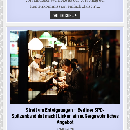
Vorstandchef Werneke ist der Vorschlag der
Rentenkommission einfach „falsch“....
„MENSCHEN
WEITERLESEN ...
DÜRFEN
NICHT
WIE
EINE
ZITRONE
AUSGEQUETSCHT
WERDEN“,
MAHNT
DIE
GEWERKSCHAFTERIN
Streit um Enteignungen – Berliner SPD-
Spitzenkandidat macht Linken ein außergewöhnliches
Angebot
09-08-2026