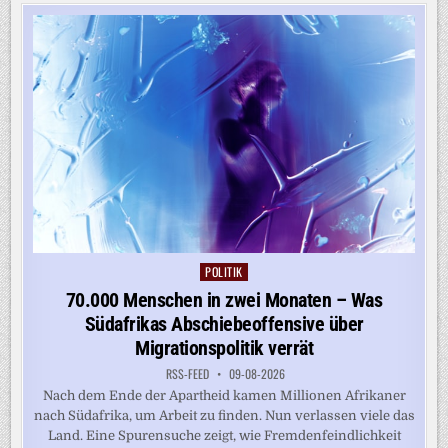
UKRAINE:
STUNDENLANGER
LUFTALARM
IN
ODESSA
POLITIK
Posted
in
70.000 Menschen in zwei Monaten – Was
Südafrikas Abschiebeoffensive über
Migrationspolitik verrät
RSS-FEED
09-08-2026
Nach dem Ende der Apartheid kamen Millionen Afrikaner
nach Südafrika, um Arbeit zu finden. Nun verlassen viele das
Land. Eine Spurensuche zeigt, wie Fremdenfeindlichkeit