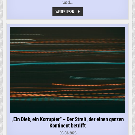
und...
70.000
WEITERLESEN ...
MENSCHEN
IN
ZWEI
MONATEN
–
WAS
SÜDAFRIKAS
ABSCHIEBEOFFENSIVE
ÜBER
MIGRATIONSPOLITIK
VERRÄT
„Ein Dieb, ein Korrupter“ – Der Streit, der einen ganzen
Kontinent betrifft
09-08-2026