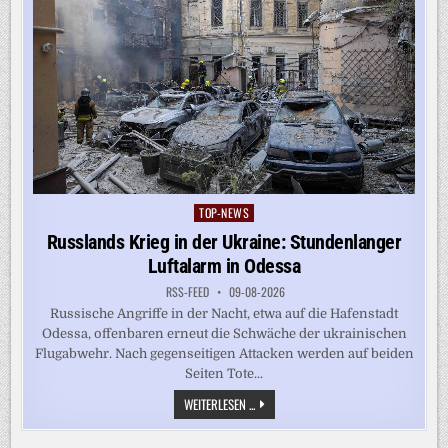
TOP-NEWS
Posted
in
Russlands Krieg in der Ukraine: Stundenlanger
Luftalarm in Odessa
RSS-FEED
09-08-2026
Russische Angriffe in der Nacht, etwa auf die Hafenstadt
Odessa, offenbaren erneut die Schwäche der ukrainischen
Flugabwehr. Nach gegenseitigen Attacken werden auf beiden
Seiten Tote...
RUSSLANDS
WEITERLESEN ...
KRIEG
IN
DER