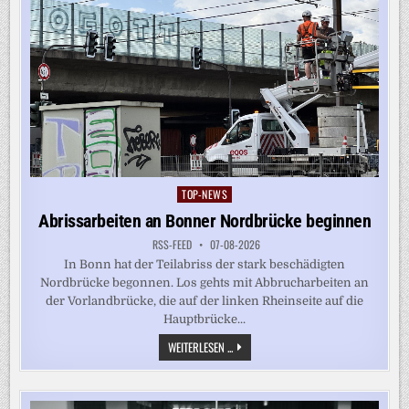
TOP-NEWS
Posted
in
Abrissarbeiten an Bonner Nordbrücke beginnen
RSS-FEED
07-08-2026
In Bonn hat der Teilabriss der stark beschädigten
Nordbrücke begonnen. Los gehts mit Abbrucharbeiten an
der Vorlandbrücke, die auf der linken Rheinseite auf die
Hauptbrücke...
ABRISSARBEITEN
WEITERLESEN ...
AN
BONNER
NORDBRÜCKE
BEGINNEN