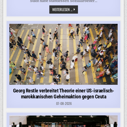
Stadt habe stattdessen Sozialarbeiter...
„ZEIGT
WEITERLESEN ...
DIE
DYSFUNKTIONALITÄT
UNSERES
ASYLSYSTEMS“
–
KÖLN
LEHNTE
HILFE
BEI
500
ABSCHIEBUNGEN
AB
Georg Restle verbreitet Theorie einer US-israelisch-
marokkanischen Geheimaktion gegen Ceuta
07-08-2026