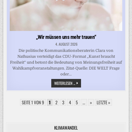
„Wir müssen uns mehr trauen“
4. AUGUST 2026
Die politische Kommunikationsberaterin Clara von
Nathusius verteidigt das CDU-Format „Kunst braucht
Freiheit“ und betont die Bedeutung von Meinungsfreiheit auf
Wahlkampfveranstaltungen. Zitat-Quelle: DIE WELT Frage
oder…
„WIR
WEITERLESEN ...
MÜSSEN
UNS
MEHR
TRAUEN“
SEITE 1 VON 9
1
2
3
4
5
...
»
LETZTE »
KLIMAWANDEL