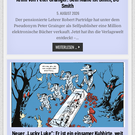
Smith
5. AUGUST 2026
Der pensionierte Lehrer Robert Partridge hat unter dem
Pseudonym Peter Grainger als Selfpublisher eine Million
elektronische Bücher verkauft. Jetzt hat ihn die Verlagswelt
entdeckt –…
KRIMI
WEITERLESEN ...
VON
PETER
GRAINGER:
SEIN
NAME
IST
SMITH,
DC
SMITH
Neuer „Lucky Luke“: Er ist ein einsamer Kuhhirte, weit