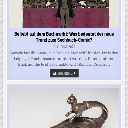
Beliebt auf dem Buchmarkt: Was bedeutet der neue
Trend zum Sachbuch-Comic?
6. AUGUST 2026
Gerade ist Ulli Lusts „Die Frau als Mensch“ für den Preis der
Leipziger Buchmesse nominiert worden. Einen anderen
Blick auf die Frühgeschichte wirft Richard Cowdry…
BELIEBT
WEITERLESEN ...
AUF
DEM
BUCHMARKT:
WAS
BEDEUTET
DER
NEUE
TREND
ZUM
SACHBUCH-
COMIC?