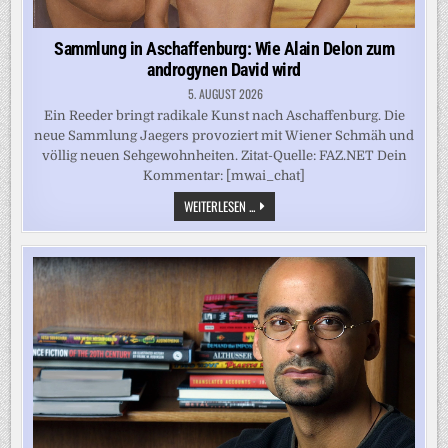
Sammlung in Aschaffenburg: Wie Alain Delon zum
androgynen David wird
5. AUGUST 2026
Ein Reeder bringt radikale Kunst nach Aschaffenburg. Die
neue Sammlung Jaegers provoziert mit Wiener Schmäh und
völlig neuen Sehgewohnheiten. Zitat-Quelle: FAZ.NET Dein
Kommentar: [mwai_chat]
SAMMLUNG
WEITERLESEN ...
IN
ASCHAFFENBURG:
WIE
ALAIN
DELON
ZUM
ANDROGYNEN
DAVID
WIRD