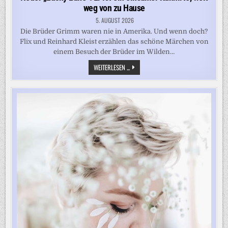
weg von zu Hause
5. AUGUST 2026
Die Brüder Grimm waren nie in Amerika. Und wenn doch?
Flix und Reinhard Kleist erzählen das schöne Märchen von
einem Besuch der Brüder im Wilden…
NEUER
WEITERLESEN ...
„LUCKY
LUKE“:
ER
IST
EIN
EINSAMER
KUHHIRTE,
WEIT
WEG
VON
ZU
HAUSE