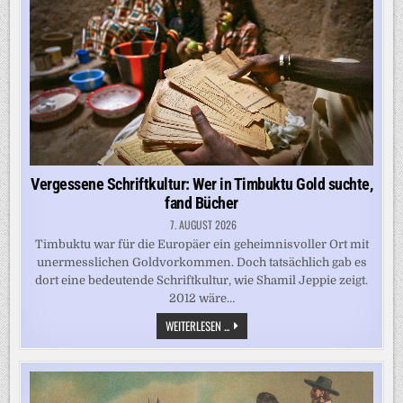
Vergessene Schriftkultur: Wer in Timbuktu Gold suchte,
fand Bücher
7. AUGUST 2026
Timbuktu war für die Europäer ein geheimnisvoller Ort mit
unermesslichen Goldvorkommen. Doch tatsächlich gab es
dort eine bedeutende Schriftkultur, wie Shamil Jeppie zeigt.
2012 wäre…
VERGESSENE
WEITERLESEN ...
SCHRIFTKULTUR:
WER
IN
TIMBUKTU
GOLD
SUCHTE,