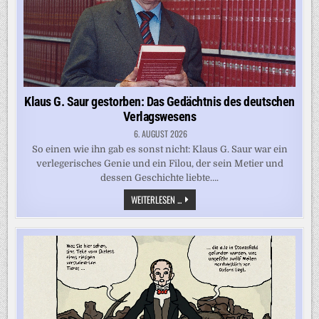
Klaus G. Saur gestorben: Das Gedächtnis des deutschen
Verlagswesens
6. AUGUST 2026
So einen wie ihn gab es sonst nicht: Klaus G. Saur war ein
verlegerisches Genie und ein Filou, der sein Metier und
dessen Geschichte liebte….
KLAUS
WEITERLESEN ...
G.
SAUR
GESTORBEN:
DAS
GEDÄCHTNIS
DES
DEUTSCHEN
VERLAGSWESENS