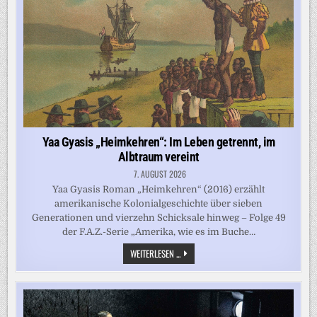
FAND
BÜCHER
Yaa Gyasis „Heimkehren“: Im Leben getrennt, im
Albtraum vereint
7. AUGUST 2026
Yaa Gyasis Roman „Heimkehren“ (2016) erzählt
amerikanische Kolonialgeschichte über sieben
Generationen und vierzehn Schicksale hinweg – Folge 49
der F.A.Z.-Serie „Amerika, wie es im Buche…
YAA
WEITERLESEN ...
GYASIS
„HEIMKEHREN“:
IM
LEBEN
GETRENNT,
IM
ALBTRAUM