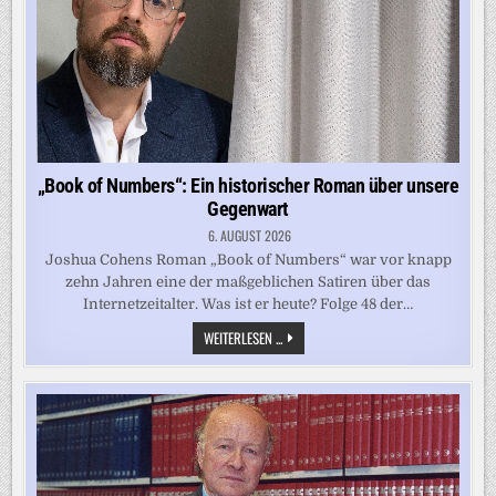
„Book of Numbers“: Ein historischer Roman über unsere
Gegenwart
6. AUGUST 2026
Joshua Cohens Roman „Book of Numbers“ war vor knapp
zehn Jahren eine der maßgeblichen Satiren über das
Internetzeitalter. Was ist er heute? Folge 48 der…
„BOOK
WEITERLESEN ...
OF
NUMBERS“:
EIN
HISTORISCHER
ROMAN
ÜBER
UNSERE
GEGENWART