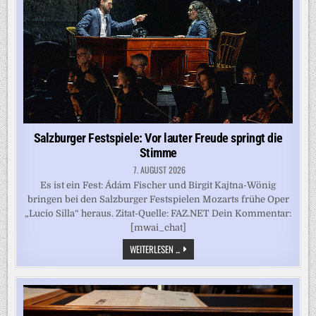
VEREINT
Salzburger Festspiele: Vor lauter Freude springt die
Stimme
7. AUGUST 2026
Es ist ein Fest: Ádám Fischer und Birgit Kajtna-Wönig
bringen bei den Salzburger Festspielen Mozarts frühe Oper
„Lucio Silla“ heraus. Zitat-Quelle: FAZ.NET Dein Kommentar:
[mwai_chat]
SALZBURGER
WEITERLESEN ...
FESTSPIELE:
VOR
LAUTER
FREUDE
SPRINGT
DIE
STIMME