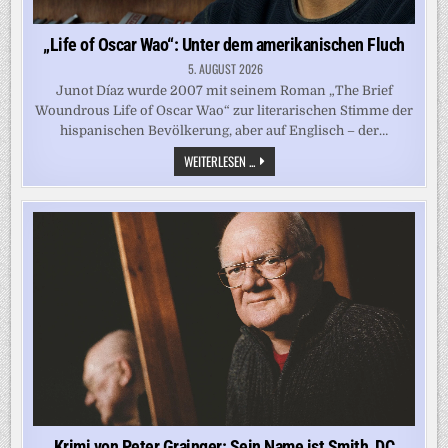
„Life of Oscar Wao“: Unter dem amerikanischen Fluch
5. AUGUST 2026
Junot Díaz wurde 2007 mit seinem Roman „The Brief
Woundrous Life of Oscar Wao“ zur literarischen Stimme der
hispanischen Bevölkerung, aber auf Englisch – der…
„LIFE
WEITERLESEN ...
OF
OSCAR
WAO“:
UNTER
DEM
AMERIKANISCHEN
FLUCH
Krimi von Peter Grainger: Sein Name ist Smith, DC