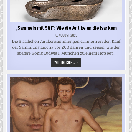
„Sammeln mit Stil“: Wie die Antike an die Isar kam
6. AUGUST 2026
Die Staatlichen Antikensammlungen erinnern an den Kauf
der Sammlung Lipona vor 200 Jahren und zeigen, wie der
spätere König Ludwig I. München zu einem Hotspot…
„SAMMELN
WEITERLESEN ...
MIT
STIL“:
WIE
DIE
ANTIKE
AN
DIE
ISAR
KAM