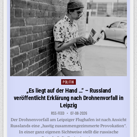
SCHWIERIGKEITEN
POLITIK
Posted
in
„Es liegt auf der Hand …“ – Russland
veröffentlicht Erklärung nach Drohnenvorfall in
Leipzig
RSS-FEED
07-08-2026
Der Drohnenvorfall am Leipziger Flughafen ist nach Ansicht
Russlands eine „hastig zusammengezimmerte Provokation“.
In einer ganz eigenen Sichtweise stellt die russische