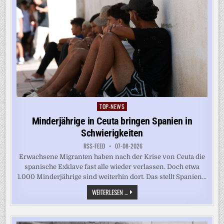
TOP-NEWS
Posted
in
Minderjährige in Ceuta bringen Spanien in
Schwierigkeiten
RSS-FEED
07-08-2026
Erwachsene Migranten haben nach der Krise von Ceuta die
spanische Exklave fast alle wieder verlassen. Doch etwa
1.000 Minderjährige sind weiterhin dort. Das stellt Spanien...
MINDERJÄHRIGE
WEITERLESEN ...
IN
CEUTA
BRINGEN
SPANIEN
IN