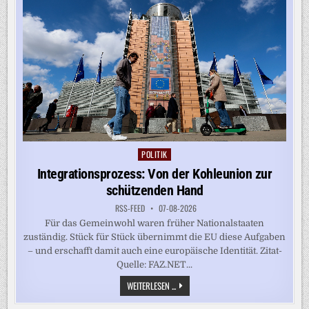
GESCHÜTZT?
POLITIK
Posted
in
Integrationsprozess: Von der Kohleunion zur
schützenden Hand
RSS-FEED
07-08-2026
Für das Gemeinwohl waren früher Nationalstaaten
zuständig. Stück für Stück übernimmt die EU diese Aufgaben
– und erschafft damit auch eine europäische Identität. Zitat-
Quelle: FAZ.NET...
INTEGRATIONSPROZESS:
WEITERLESEN ...
VON
DER