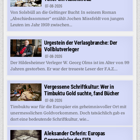
07-08-2026
Von Solsbüll an die Geltinger Bucht: In seinem Roman
„Abschiedssommer“ erzählt Jochen Missfeldt von jungen
Leuten im Jahr 1959 zwischen...
Urgestein der Verlasgbranche: Der
Vollblutverleger
07-08-2026
Der Hildesheimer Verleger W. Georg Olms ist im Alter von 99
Jahren gestorben. Er war der treueste Leser der F.A.Z....
Vergessene Schriftkultur: Wer in
Timbuktu Gold suchte, fand Bücher
07-08-2026
Timbuktu war für die Europäer ein geheimnisvoller Ort mit
unermesslichen Goldvorkommen. Doch tatsächlich gab es
dort eine bedeutende Schriftkultur, wie...
Aleksander Ceferin: Europas
Gegenspieler der FIFA