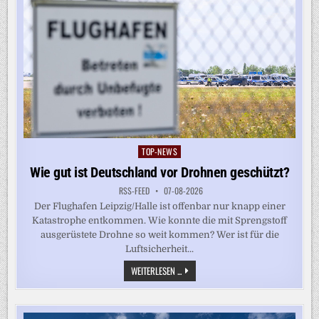
TOP-NEWS
Posted
in
Wie gut ist Deutschland vor Drohnen geschützt?
RSS-FEED
07-08-2026
Der Flughafen Leipzig/Halle ist offenbar nur knapp einer
Katastrophe entkommen. Wie konnte die mit Sprengstoff
ausgerüstete Drohne so weit kommen? Wer ist für die
Luftsicherheit...
WIE
WEITERLESEN ...
GUT
IST
DEUTSCHLAND
VOR
DROHNEN