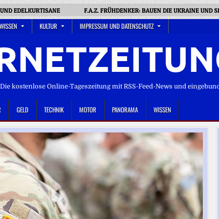
N UND EDELKURTISANE
F.A.Z. FRÜHDENKER: BAUEN DIE UKRAINE UN
 WISSEN
KULTUR
IMPRESSUM UND DATENSCHUTZ
RNETZEITUN
ie kostenlose Online-Tageszeitung mit RSS-Feed-News und eingebun
R
GELD
TECHNIK
MOTOR
PANORAMA
WISSEN