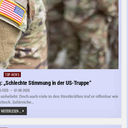
TOP-NEWS
Posted
in
: „Schlechte Stimmung in der US-Truppe“
S-FEED
07-08-2026
beliebt. Doch auch viele in den Streitkräften traf er offenbar wie
chock. Zahlreiche...
KÜNDIGUNGEN
WEITERLESEN ...
WEGEN
IRAN-
KRIEG:
„SCHLECHTE