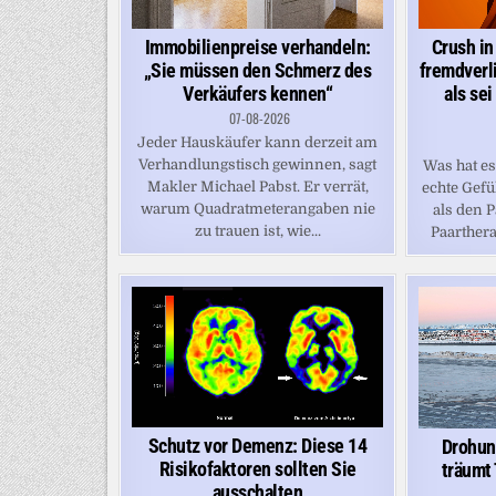
Immobilienpreise verhandeln:
Crush in
„Sie müssen den Schmerz des
fremdverli
Verkäufers kennen“
als sei
07-08-2026
Jeder Hauskäufer kann derzeit am
Verhandlungstisch gewinnen, sagt
Was hat e
Makler Michael Pabst. Er verrät,
echte Gefü
warum Quadratmeterangaben nie
als den P
zu trauen ist, wie...
Paarthera
Schutz vor Demenz: Diese 14
Drohun
Risikofaktoren sollten Sie
träumt
ausschalten