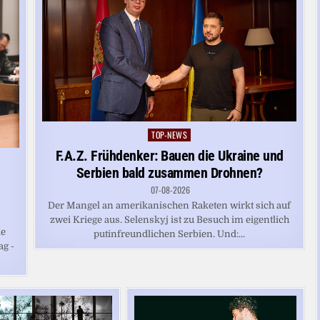
TOP-NEWS
Posted
in
F.A.Z. Frühdenker: Bauen die Ukraine und
Serbien bald zusammen Drohnen?
07-08-2026
Der Mangel an amerikanischen Raketen wirkt sich auf
zwei Kriege aus. Selenskyj ist zu Besuch im eigentlich
ie
putinfreundlichen Serbien. Und:...
ag -