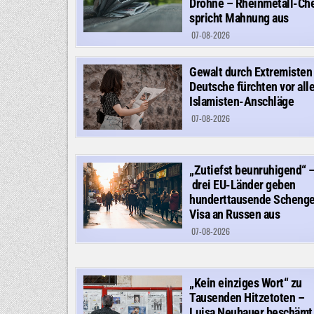
Drohne – Rheinmetall-Ch
spricht Mahnung aus
07-08-2026
Gewalt durch Extremisten
Deutsche fürchten vor all
Islamisten-Anschläge
07-08-2026
„Zutiefst beunruhigend“ 
drei EU-Länder geben
hunderttausende Scheng
Visa an Russen aus
07-08-2026
„Kein einziges Wort“ zu
Tausenden Hitzetoten –
Luisa Neubauer beschämt