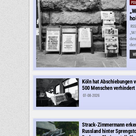
POL
Pos
in
„W
ho
RSS
„Wi
des
dem
WE
Köln hat Abschiebungen 
500 Menschen verhindert
07-08-2026
Strack-Zimmermann erke
Russland hinter Sprengsto