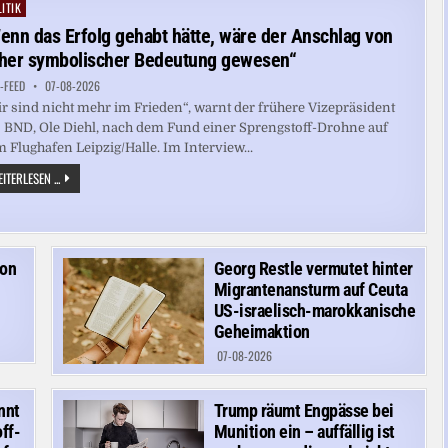
STIMMUNG
ITIK
ted
IN
DER
enn das Erfolg gehabt hätte, wäre der Anschlag von
US-
TRUPPE“
her symbolischer Bedeutung gewesen“
-FEED
07-08-2026
r sind nicht mehr im Frieden“, warnt der frühere Vizepräsident
 BND, Ole Diehl, nach dem Fund einer Sprengstoff-Drohne auf
 Flughafen Leipzig/Halle. Im Interview...
„WENN
ITERLESEN ...
DAS
ERFOLG
GEHABT
HÄTTE,
WÄRE
DER
ANSCHLAG
von
Georg Restle vermutet hinter
VON
Migrantenansturm auf Ceuta
HOHER
SYMBOLISCHER
US-israelisch-marokkanische
BEDEUTUNG
Geheimaktion
GEWESEN“
07-08-2026
nnt
Trump räumt Engpässe bei
ff-
Munition ein – auffällig ist