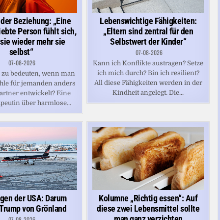
 der Beziehung: „Eine
Lebenswichtige Fähigkeiten:
ebte Person fühlt sich,
„Eltern sind zentral für den
 sie wieder mehr sie
Selbstwert der Kinder“
selbst“
07-08-2026
07-08-2026
Kann ich Konflikte austragen? Setze
ich mich durch? Bin ich resilient?
s zu bedeuten, wenn man
All diese Fähigkeiten werden in der
hle für jemanden anders
Kindheit angelegt. Die...
artner entwickelt? Eine
peutin über harmlose...
Kolumne „Richtig essen“: Auf
gen der USA: Darum
diese zwei Lebensmittel sollte
 Trump von Grönland
man ganz verzichten
07-08-2026