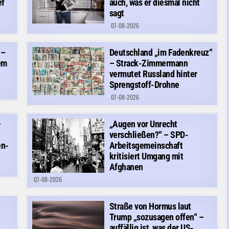
ef
auch, was er diesmal nicht
sagt
07-08-2026
 –
Deutschland „im Fadenkreuz“
em
– Strack-Zimmermann
vermutet Russland hinter
Sprengstoff-Drohne
07-08-2026
–
„Augen vor Unrecht
verschließen?“ – SPD-
en-
Arbeitsgemeinschaft
kritisiert Umgang mit
Afghanen
07-08-2026
Straße von Hormus laut
Trump „sozusagen offen“ –
auffällig ist, was der US-