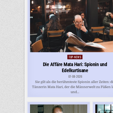
TOP-NEWS
Posted
in
Die Affäre Mata Hari: Spionin und
Edelkurtisane
07-08-2026
Sie gilt als die berühmteste Spionin aller Zeiten: d
Tänzerin Mata Hari, der die Männerwelt zu Füßen l
und...