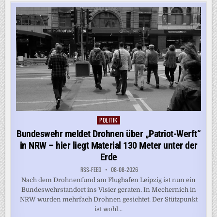
STÄRKER
KOOPERIEREN
–
TROTZ
BELGRADS
KREML-
NÄHE
POLITIK
Posted
in
Bundeswehr meldet Drohnen über „Patriot-Werft“
in NRW – hier liegt Material 130 Meter unter der
Erde
RSS-FEED
08-08-2026
Nach dem Drohnenfund am Flughafen Leipzig ist nun ein
Bundeswehrstandort ins Visier geraten. In Mechernich in
NRW wurden mehrfach Drohnen gesichtet. Der Stützpunkt
ist wohl...