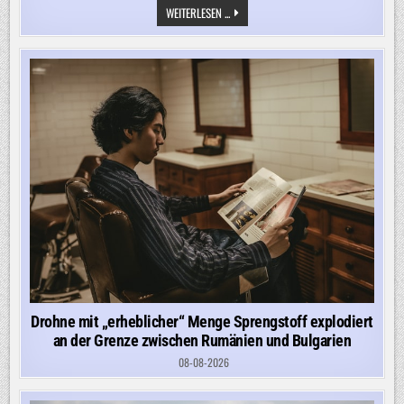
BUNDESWEHR
WEITERLESEN ...
MELDET
DROHNEN
ÜBER
„PATRIOT-
WERFT“
IN
NRW
–
HIER
LIEGT
MATERIAL
130
METER
UNTER
DER
ERDE
Drohne mit „erheblicher“ Menge Sprengstoff explodiert
an der Grenze zwischen Rumänien und Bulgarien
08-08-2026