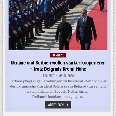
TOP-NEWS
Posted
in
Ukraine und Serbien wollen stärker kooperieren
– trotz Belgrads Kreml-Nähe
RSS-FEED
08-08-2026
Serbien pflegt enge Beziehungen zu Russland. Dennoch war
der ukrainische Präsident Selenskyj in Belgrad - zu seinem
ersten offiziellen Besuch. Neben einem
Freihandelsabkommen ging es...
UKRAINE
WEITERLESEN ...
UND
SERBIEN
WOLLEN